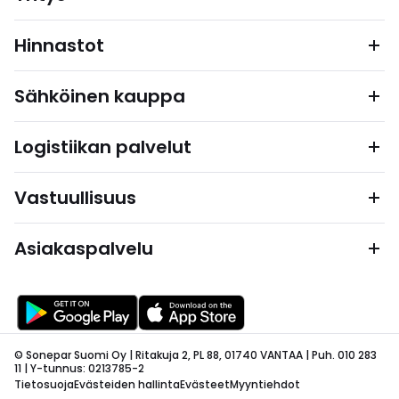
Hinnastot
Sähköinen kauppa
Logistiikan palvelut
Vastuullisuus
Asiakaspalvelu
© Sonepar Suomi Oy | Ritakuja 2, PL 88, 01740 VANTAA | Puh. 010 283
11 | Y-tunnus: 0213785-2
Tietosuoja
Evästeiden hallinta
Evästeet
Myyntiehdot