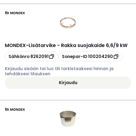
MONDEX
-
Lisätarvike - Rakka suojakaide 6,6/9 kW
Kopioi
Kopioi
Sähkönro
8262091
Sonepar-ID
100204290
Kirjaudu sisään tai luo tili tarkistaaksesi hinnan ja
tehdäksesi tilauksen
Kirjaudu