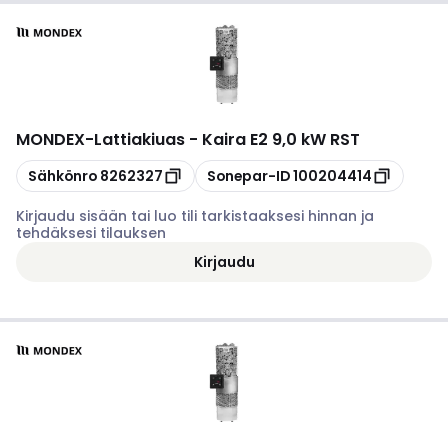
MONDEX
-
Lattiakiuas - Kaira E2 9,0 kW RST
Kopioi
Kopioi
Sähkönro
8262327
Sonepar-ID
100204414
Kirjaudu sisään tai luo tili tarkistaaksesi hinnan ja
tehdäksesi tilauksen
Kirjaudu