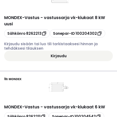
MONDEX
-
Vastus - vastussarja vk-kiukaat 8 kW
uusi
Kopioi
Kopioi
Sähkönro
8262213
Sonepar-ID
100204302
Kirjaudu sisään tai luo tili tarkistaaksesi hinnan ja
tehdäksesi tilauksen
Kirjaudu
MONDEX
-
Vastus - vastussarja vk-kiukaat 6 kW
Kopioi
Kopioi
Sähkönro
8262211
Sonepar-ID
100204542