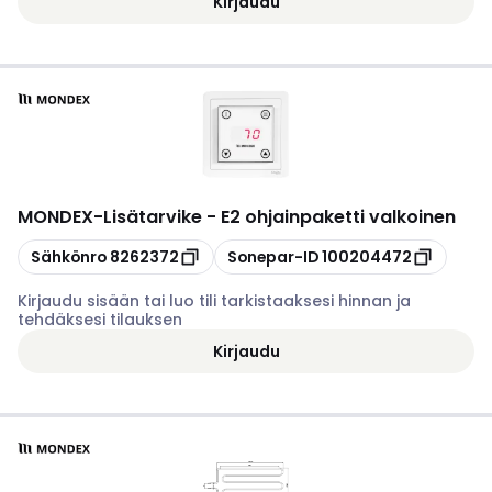
Kirjaudu
MONDEX
-
Lisätarvike - E2 ohjainpaketti valkoinen
Kopioi
Kopioi
Sähkönro
8262372
Sonepar-ID
100204472
Kirjaudu sisään tai luo tili tarkistaaksesi hinnan ja
tehdäksesi tilauksen
Kirjaudu