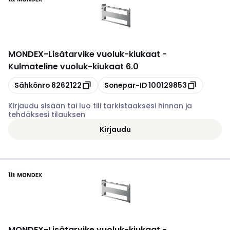
MONDEX
-
Lisätarvike vuoluk-kiukaat -
Kulmateline vuoluk-kiukaat 6.0
Kopioi
Kopioi
Sähkönro
8262122
Sonepar-ID
100129853
Kirjaudu sisään tai luo tili tarkistaaksesi hinnan ja
tehdäksesi tilauksen
Kirjaudu
MONDEX
-
Lisätarvike vuoluk-kiukaat -