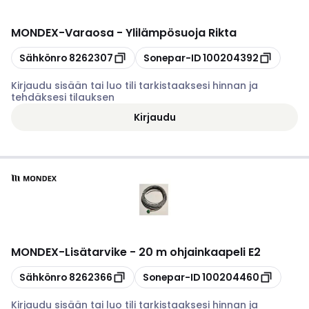
MONDEX
-
Varaosa - Ylilämpösuoja Rikta
Kopioi
Kopioi
Sähkönro
8262307
Sonepar-ID
100204392
Kirjaudu sisään tai luo tili tarkistaaksesi hinnan ja
tehdäksesi tilauksen
Kirjaudu
MONDEX
-
Lisätarvike - 20 m ohjainkaapeli E2
Kopioi
Kopioi
Sähkönro
8262366
Sonepar-ID
100204460
Kirjaudu sisään tai luo tili tarkistaaksesi hinnan ja