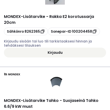
MONDEX
-
Lisätarvike - Rakka E2 korotussarja
20cm
Kopioi
Kopioi
Sähkönro
8262365
Sonepar-ID
100204458
Kirjaudu sisään tai luo tili tarkistaaksesi hinnan ja
tehdäksesi tilauksen
Kirjaudu
MONDEX
-
Lisätarvike Tahko - Suojaseinä Tahko
6.6/9 kW must