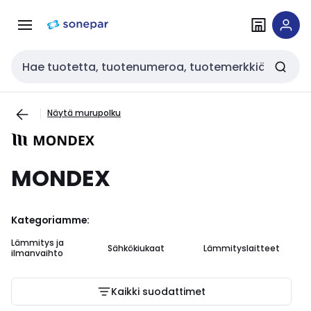
Siirry
Siirry
navigointiin
sisältöön
Haku
Näytä murupolku
MONDEX
Kategoriamme:
Lämmitys ja
Sähkökiukaat
Lämmityslaitteet
ilmanvaihto
Kaikki suodattimet