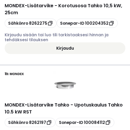
MONDEX
-
Lisätarvike - Korotusosa Tahko 10,5 kW,
25cm
Kopioi
Kopioi
Sähkönro
8262275
Sonepar-ID
100204352
Kirjaudu sisään tai luo tili tarkistaaksesi hinnan ja
tehdäksesi tilauksen
Kirjaudu
MONDEX
-
Lisätarvike Tahko - Upotuskaulus Tahko
10.5 kW RST
Kopioi
Kopioi
Sähkönro
8262197
Sonepar-ID
100084112