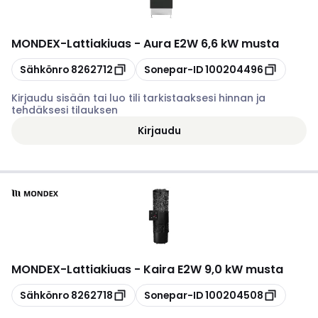
MONDEX
-
Lattiakiuas - Aura E2W 6,6 kW musta
Kopioi
Kopioi
Sähkönro
8262712
Sonepar-ID
100204496
Kirjaudu sisään tai luo tili tarkistaaksesi hinnan ja
tehdäksesi tilauksen
Kirjaudu
MONDEX
-
Lattiakiuas - Kaira E2W 9,0 kW musta
Kopioi
Kopioi
Sähkönro
8262718
Sonepar-ID
100204508