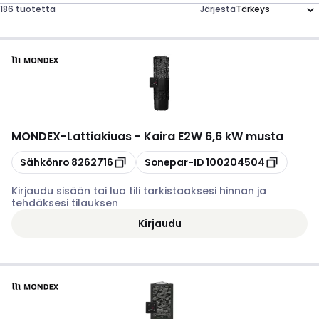
186 tuotetta
Järjestä
MONDEX
-
Lattiakiuas - Kaira E2W 6,6 kW musta
Kopioi
Kopioi
Sähkönro
8262716
Sonepar-ID
100204504
Kirjaudu sisään tai luo tili tarkistaaksesi hinnan ja
tehdäksesi tilauksen
Kirjaudu