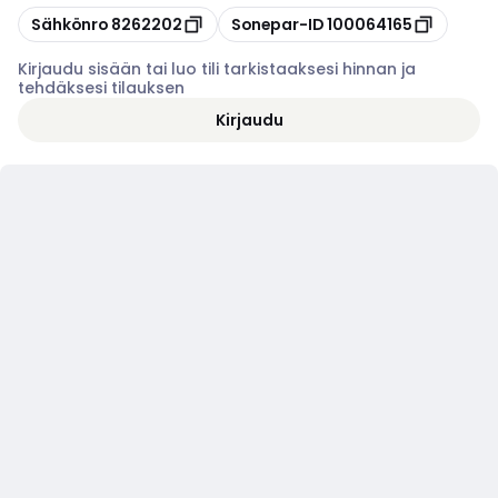
Kopioi
Kopioi
Sähkönro
8262202
Sonepar-ID
100064165
Kirjaudu sisään tai luo tili tarkistaaksesi hinnan ja
tehdäksesi tilauksen
Kirjaudu