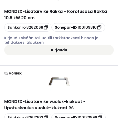
MONDEX
-
Lisätarvike Rakka - Korotusosa Rakka
10.5 kW 20 cm
Kopioi
Kopioi
Sähkönro
8262068
Sonepar-ID
100109810
Kirjaudu sisään tai luo tili tarkistaaksesi hinnan ja
tehdäksesi tilauksen
Kirjaudu
MONDEX
-
Lisätarvike vuoluk-kiukaat -
Upotuskaulus vuoluk-kiukaat RS
Kopioi
Kopioi
Sähkönro
8262203
Sonepar-ID
100123899