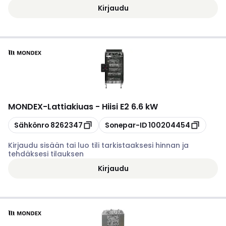
Kirjaudu
MONDEX
-
Lattiakiuas - Hiisi E2 6.6 kW
Kopioi
Kopioi
Sähkönro
8262347
Sonepar-ID
100204454
Kirjaudu sisään tai luo tili tarkistaaksesi hinnan ja
tehdäksesi tilauksen
Kirjaudu