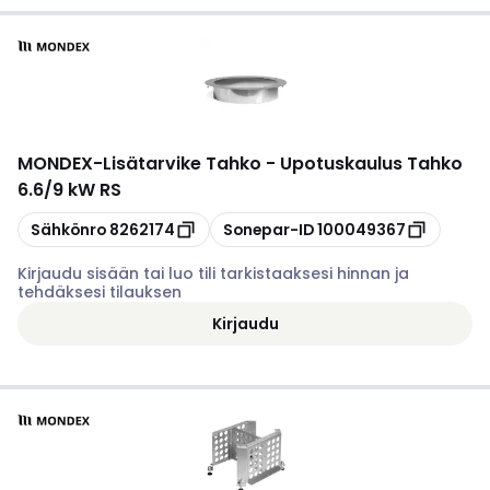
MONDEX
-
Lisätarvike Tahko - Upotuskaulus Tahko
6.6/9 kW RS
Kopioi
Kopioi
Sähkönro
8262174
Sonepar-ID
100049367
Kirjaudu sisään tai luo tili tarkistaaksesi hinnan ja
tehdäksesi tilauksen
Kirjaudu