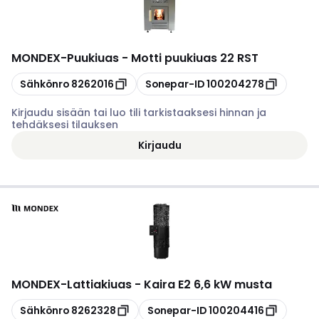
MONDEX
-
Puukiuas - Motti puukiuas 22 RST
Kopioi
Kopioi
Sähkönro
8262016
Sonepar-ID
100204278
Kirjaudu sisään tai luo tili tarkistaaksesi hinnan ja
tehdäksesi tilauksen
Kirjaudu
MONDEX
-
Lattiakiuas - Kaira E2 6,6 kW musta
Kopioi
Kopioi
Sähkönro
8262328
Sonepar-ID
100204416