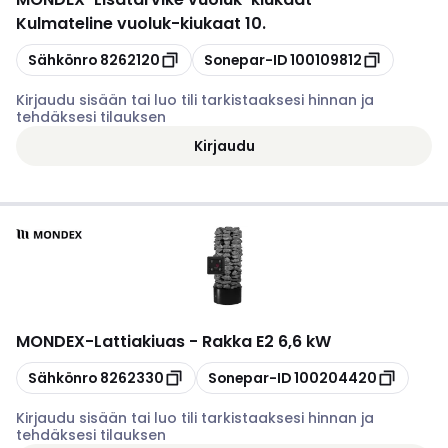
Kulmateline vuoluk-kiukaat 10.
Kopioi
Kopioi
Sähkönro
8262120
Sonepar-ID
100109812
Kirjaudu sisään tai luo tili tarkistaaksesi hinnan ja
tehdäksesi tilauksen
Kirjaudu
MONDEX
-
Lattiakiuas - Rakka E2 6,6 kW
Kopioi
Kopioi
Sähkönro
8262330
Sonepar-ID
100204420
Kirjaudu sisään tai luo tili tarkistaaksesi hinnan ja
tehdäksesi tilauksen