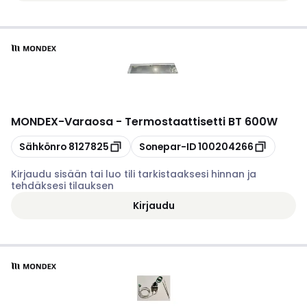
MONDEX
-
Varaosa - Termostaattisetti BT 600W
Kopioi
Kopioi
Sähkönro
8127825
Sonepar-ID
100204266
Kirjaudu sisään tai luo tili tarkistaaksesi hinnan ja
tehdäksesi tilauksen
Kirjaudu