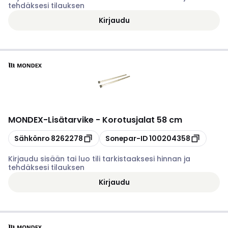
tehdäksesi tilauksen
Kirjaudu
MONDEX
-
Lisätarvike - Korotusjalat 58 cm
Kopioi
Kopioi
Sähkönro
8262278
Sonepar-ID
100204358
Kirjaudu sisään tai luo tili tarkistaaksesi hinnan ja
tehdäksesi tilauksen
Kirjaudu