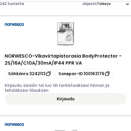
242 tuotetta
Järjestä
NORWESCO
-
Vikavirtapistorasia BodyProtector -
2S/16A/C10A/30mA/IP44 PPR VA
Kopioi
Kopioi
Sähkönro
3242113
Sonepar-ID
100163176
Kirjaudu sisään tai luo tili tarkistaaksesi hinnan ja
tehdäksesi tilauksen
Kirjaudu