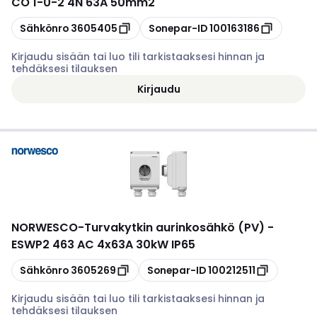
CO 1-0-2 4N 63A 50mm2
Kopioi
Kopioi
Sähkönro
3605405
Sonepar-ID
100163186
Kirjaudu sisään tai luo tili tarkistaaksesi hinnan ja
tehdäksesi tilauksen
Kirjaudu
NORWESCO
-
Turvakytkin aurinkosähkö (PV) -
ESWP2 463 AC 4x63A 30kW IP65
Kopioi
Kopioi
Sähkönro
3605269
Sonepar-ID
100212511
Kirjaudu sisään tai luo tili tarkistaaksesi hinnan ja
tehdäksesi tilauksen