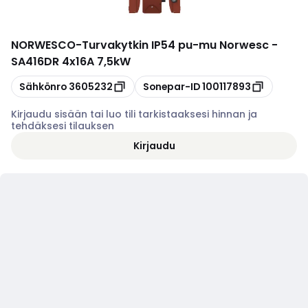
NORWESCO
-
Turvakytkin IP54 pu-mu Norwesc -
SA416DR 4x16A 7,5kW
Kopioi
Kopioi
Sähkönro
3605232
Sonepar-ID
100117893
Kirjaudu sisään tai luo tili tarkistaaksesi hinnan ja
tehdäksesi tilauksen
Kirjaudu