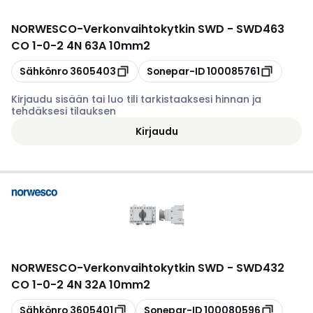
NORWESCO
-
Verkonvaihtokytkin SWD - SWD463
CO 1-0-2 4N 63A 10mm2
Kopioi
Kopioi
Sähkönro
3605403
Sonepar-ID
100085761
Kirjaudu sisään tai luo tili tarkistaaksesi hinnan ja
tehdäksesi tilauksen
Kirjaudu
NORWESCO
-
Verkonvaihtokytkin SWD - SWD432
CO 1-0-2 4N 32A 10mm2
Kopioi
Kopioi
Sähkönro
3605401
Sonepar-ID
100080596