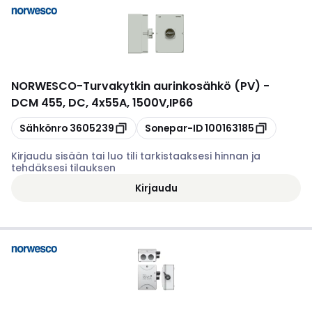
NORWESCO
-
Turvakytkin aurinkosähkö (PV) -
DCM 455, DC, 4x55A, 1500V,IP66
Kopioi
Kopioi
Sähkönro
3605239
Sonepar-ID
100163185
Kirjaudu sisään tai luo tili tarkistaaksesi hinnan ja
tehdäksesi tilauksen
Kirjaudu