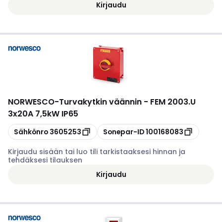
Kirjaudu
NORWESCO
-
Turvakytkin väännin - FEM 2003.U
3x20A 7,5kW IP65
Kopioi
Kopioi
Sähkönro
3605253
Sonepar-ID
100168083
Kirjaudu sisään tai luo tili tarkistaaksesi hinnan ja
tehdäksesi tilauksen
Kirjaudu