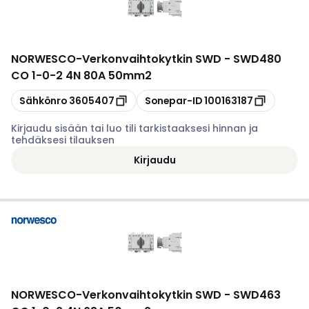
NORWESCO
-
Verkonvaihtokytkin SWD - SWD480
CO 1-0-2 4N 80A 50mm2
Kopioi
Kopioi
Sähkönro
3605407
Sonepar-ID
100163187
Kirjaudu sisään tai luo tili tarkistaaksesi hinnan ja
tehdäksesi tilauksen
Kirjaudu
NORWESCO
-
Verkonvaihtokytkin SWD - SWD463