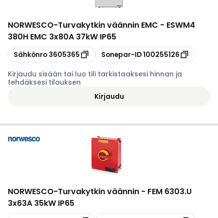
NORWESCO
-
Turvakytkin väännin EMC - ESWM4
380H EMC 3x80A 37kW IP65
Kopioi
Kopioi
Sähkönro
3605365
Sonepar-ID
100255126
Kirjaudu sisään tai luo tili tarkistaaksesi hinnan ja
tehdäksesi tilauksen
Kirjaudu
NORWESCO
-
Turvakytkin väännin - FEM 6303.U
3x63A 35kW IP65