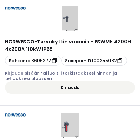
NORWESCO
-
Turvakytkin väännin - ESWM5 4200H
4x200A 110kW IP65
Kopioi
Kopioi
Sähkönro
3605277
Sonepar-ID
100255082
Kirjaudu sisään tai luo tili tarkistaaksesi hinnan ja
tehdäksesi tilauksen
Kirjaudu