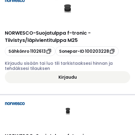
NORWESCO
-
Suojatulppa f-tronic -
Tiivistys/läpivientitulppa M25
Kopioi
Kopioi
Sähkönro
1102613
Sonepar-ID
100203228
Kirjaudu sisään tai luo tili tarkistaaksesi hinnan ja
tehdäksesi tilauksen
Kirjaudu