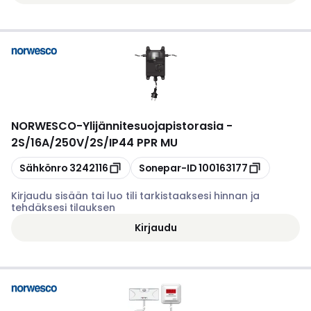
NORWESCO
-
Ylijännitesuojapistorasia -
2S/16A/250V/2S/IP44 PPR MU
Kopioi
Kopioi
Sähkönro
3242116
Sonepar-ID
100163177
Kirjaudu sisään tai luo tili tarkistaaksesi hinnan ja
tehdäksesi tilauksen
Kirjaudu