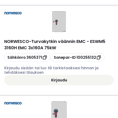
NORWESCO
-
Turvakytkin väännin EMC - ESWM5
3160H EMC 3x160A 75kW
Kopioi
Kopioi
Sähkönro
3605371
Sonepar-ID
100255132
Kirjaudu sisään tai luo tili tarkistaaksesi hinnan ja
tehdäksesi tilauksen
Kirjaudu