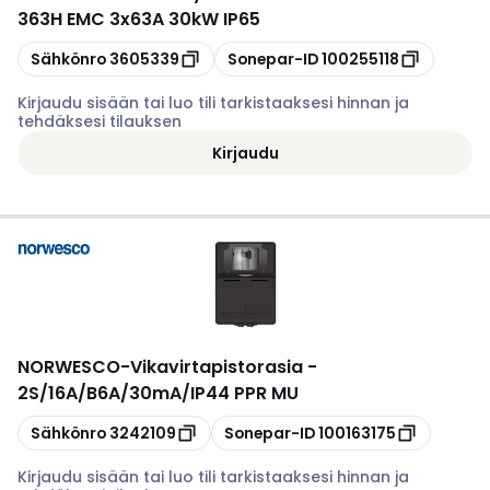
363H EMC 3x63A 30kW IP65
Kopioi
Kopioi
Sähkönro
3605339
Sonepar-ID
100255118
Kirjaudu sisään tai luo tili tarkistaaksesi hinnan ja
tehdäksesi tilauksen
Kirjaudu
NORWESCO
-
Vikavirtapistorasia -
2S/16A/B6A/30mA/IP44 PPR MU
Kopioi
Kopioi
Sähkönro
3242109
Sonepar-ID
100163175
Kirjaudu sisään tai luo tili tarkistaaksesi hinnan ja