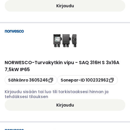
Kirjaudu
NORWESCO
-
Turvakytkin vipu - SAQ 316H S 3x16A
7,5kW IP65
Kopioi
Kopioi
Sähkönro
3605246
Sonepar-ID
100232962
Kirjaudu sisään tai luo tili tarkistaaksesi hinnan ja
tehdäksesi tilauksen
Kirjaudu