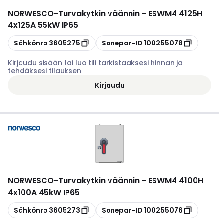
NORWESCO
-
Turvakytkin väännin - ESWM4 4125H
4x125A 55kW IP65
Kopioi
Kopioi
Sähkönro
3605275
Sonepar-ID
100255078
Kirjaudu sisään tai luo tili tarkistaaksesi hinnan ja
tehdäksesi tilauksen
Kirjaudu
NORWESCO
-
Turvakytkin väännin - ESWM4 4100H
4x100A 45kW IP65
Kopioi
Kopioi
Sähkönro
3605273
Sonepar-ID
100255076