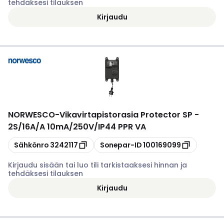
tehdäksesi tilauksen
Kirjaudu
NORWESCO
-
Vikavirtapistorasia Protector SP -
2S/16A/A 10mA/250V/IP44 PPR VA
Kopioi
Kopioi
Sähkönro
3242117
Sonepar-ID
100169099
Kirjaudu sisään tai luo tili tarkistaaksesi hinnan ja
tehdäksesi tilauksen
Kirjaudu