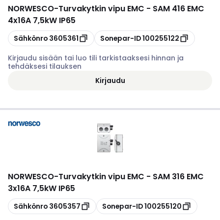
NORWESCO
-
Turvakytkin vipu EMC - SAM 416 EMC
4x16A 7,5kW IP65
Kopioi
Kopioi
Sähkönro
3605361
Sonepar-ID
100255122
Kirjaudu sisään tai luo tili tarkistaaksesi hinnan ja
tehdäksesi tilauksen
Kirjaudu
NORWESCO
-
Turvakytkin vipu EMC - SAM 316 EMC
3x16A 7,5kW IP65
Kopioi
Kopioi
Sähkönro
3605357
Sonepar-ID
100255120