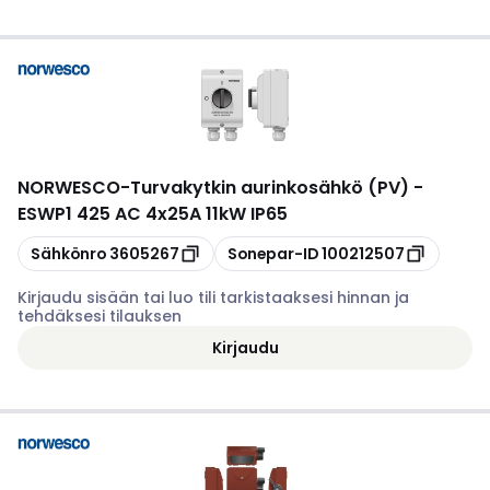
NORWESCO
-
Turvakytkin aurinkosähkö (PV) -
ESWP1 425 AC 4x25A 11kW IP65
Kopioi
Kopioi
Sähkönro
3605267
Sonepar-ID
100212507
Kirjaudu sisään tai luo tili tarkistaaksesi hinnan ja
tehdäksesi tilauksen
Kirjaudu