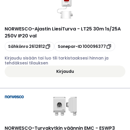
NORWESCO
-
Ajastin LiesiTurva - LT25 30m 1s/25A
250V IP20 val
Kopioi
Kopioi
Sähkönro
2612812
Sonepar-ID
100096377
Kirjaudu sisään tai luo tili tarkistaaksesi hinnan ja
tehdäksesi tilauksen
Kirjaudu
NORWESCO
-
Turvakytkin väännin EMC - ESWP3