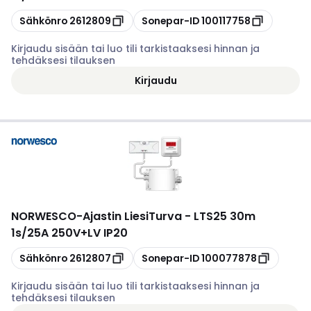
Kopioi
Kopioi
Sähkönro
2612809
Sonepar-ID
100117758
Kirjaudu sisään tai luo tili tarkistaaksesi hinnan ja
tehdäksesi tilauksen
Kirjaudu
NORWESCO
-
Ajastin LiesiTurva - LTS25 30m
1s/25A 250V+LV IP20
Kopioi
Kopioi
Sähkönro
2612807
Sonepar-ID
100077878
Kirjaudu sisään tai luo tili tarkistaaksesi hinnan ja
tehdäksesi tilauksen