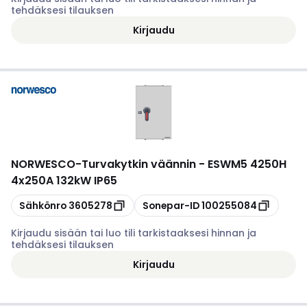
tehdäksesi tilauksen
Kirjaudu
NORWESCO
-
Turvakytkin väännin - ESWM5 4250H
4x250A 132kW IP65
Kopioi
Kopioi
Sähkönro
3605278
Sonepar-ID
100255084
Kirjaudu sisään tai luo tili tarkistaaksesi hinnan ja
tehdäksesi tilauksen
Kirjaudu