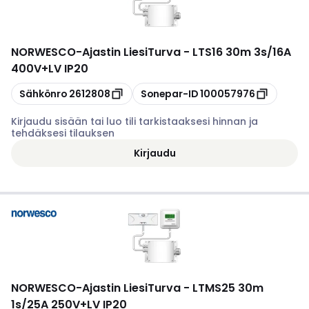
NORWESCO
-
Ajastin LiesiTurva - LTS16 30m 3s/16A
400V+LV IP20
Kopioi
Kopioi
Sähkönro
2612808
Sonepar-ID
100057976
Kirjaudu sisään tai luo tili tarkistaaksesi hinnan ja
tehdäksesi tilauksen
Kirjaudu
NORWESCO
-
Ajastin LiesiTurva - LTMS25 30m
1s/25A 250V+LV IP20