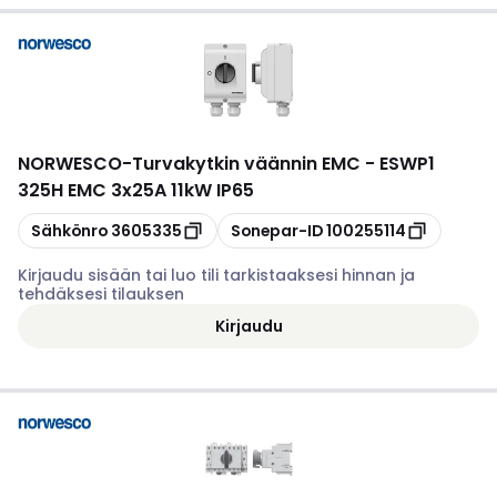
NORWESCO
-
Turvakytkin väännin EMC - ESWP1
325H EMC 3x25A 11kW IP65
Kopioi
Kopioi
Sähkönro
3605335
Sonepar-ID
100255114
Kirjaudu sisään tai luo tili tarkistaaksesi hinnan ja
tehdäksesi tilauksen
Kirjaudu