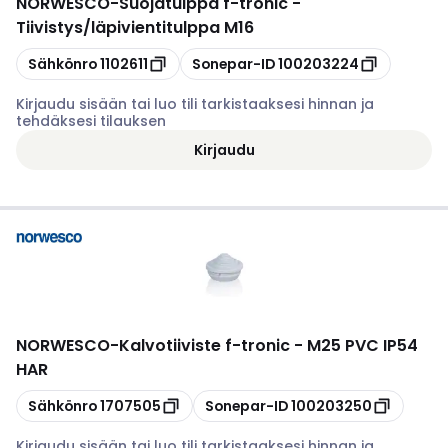
NORWESCO
-
Suojatulppa f-tronic -
Tiivistys/läpivientitulppa M16
Kopioi
Kopioi
Sähkönro
1102611
Sonepar-ID
100203224
Kirjaudu sisään tai luo tili tarkistaaksesi hinnan ja
tehdäksesi tilauksen
Kirjaudu
NORWESCO
-
Kalvotiiviste f-tronic - M25 PVC IP54
HAR
Kopioi
Kopioi
Sähkönro
1707505
Sonepar-ID
100203250
Kirjaudu sisään tai luo tili tarkistaaksesi hinnan ja