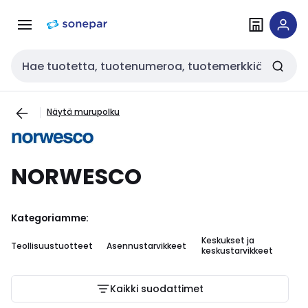
Siirry
Siirry
navigointiin
sisältöön
Haku
Näytä murupolku
NORWESCO
Kategoriamme:
Keskukset ja
Teollisuustuotteet
Asennustarvikkeet
Ou
keskustarvikkeet
Kaikki suodattimet