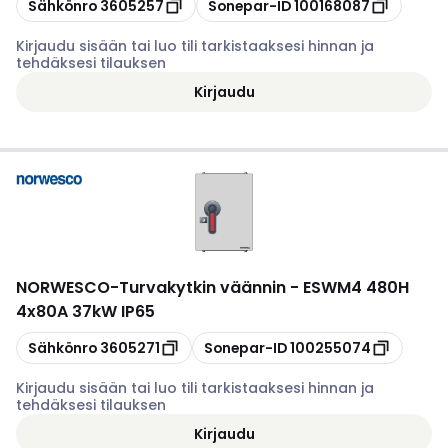
Kopioi
Kopioi
Sähkönro
3605257
Sonepar-ID
100168087
Kirjaudu sisään tai luo tili tarkistaaksesi hinnan ja
tehdäksesi tilauksen
Kirjaudu
NORWESCO
-
Turvakytkin väännin - ESWM4 480H
4x80A 37kW IP65
Kopioi
Kopioi
Sähkönro
3605271
Sonepar-ID
100255074
Kirjaudu sisään tai luo tili tarkistaaksesi hinnan ja
tehdäksesi tilauksen
Kirjaudu