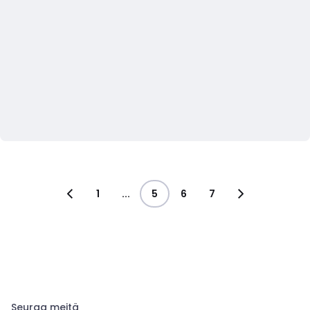
1
...
5
6
7
Seuraa meitä