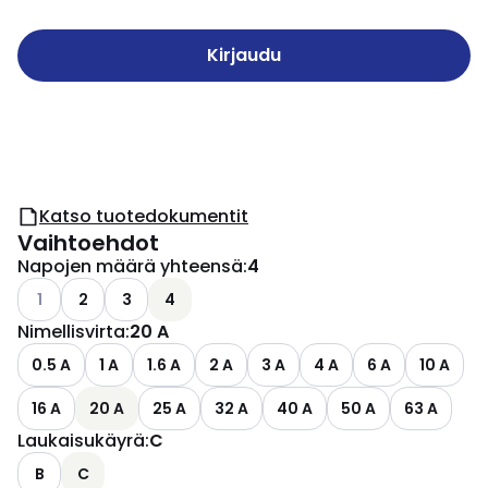
Kirjaudu
Katso tuotedokumentit
Vaihtoehdot
Napojen määrä yhteensä
:
4
Katso käytettävissä olevat vaihtoehdot
1
2
3
4
Nimellisvirta
:
20 A
0.5 A
1 A
1.6 A
2 A
3 A
4 A
6 A
10 A
16 A
20 A
25 A
32 A
40 A
50 A
63 A
Laukaisukäyrä
:
C
B
C