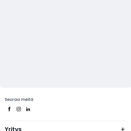
Seuraa meitä
Yritys