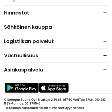
Hinnastot
Sähköinen kauppa
Logistiikan palvelut
Vastuullisuus
Asiakaspalvelu
© Sonepar Suomi Oy | Ritakuja 2, PL 88, 01740 VANTAA | Puh. 010 283
11 | Y-tunnus: 0213785-2
Tietosuoja
Evästeiden hallinta
Evästeet
Myyntiehdot