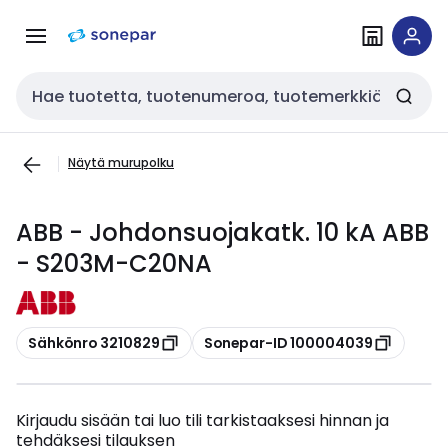
Siirry
Siirry
navigointiin
sisältöön
Haku
Näytä murupolku
ABB - Johdonsuojakatk. 10 kA ABB
- S203M-C20NA
Kopioi
Kopioi
Sähkönro 3210829
Sonepar-ID 100004039
Kirjaudu sisään tai luo tili tarkistaaksesi hinnan ja
tehdäksesi tilauksen