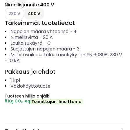
Nimellisjännite
:
400 V
Katso käytettävissä olevat vaihtoehdot
230 V
400 V
Tärkeimmät tuotetiedot
Napojen määrä yhteensä
-
4
Nimellisvirta
-
20
A
Laukaisukäyrä
-
C
Suojattujen napojen määrä
-
3
Mitoitusoikosulkulaukaisukyky Icn EN 60898, 230 V
-
10
kA
Pakkaus ja ehdot
1
kpl
Vakiokäyttötuote
Tuotteen hiilijalanjälki
8 Kg CO₂-eq
Toimittajan ilmoittama