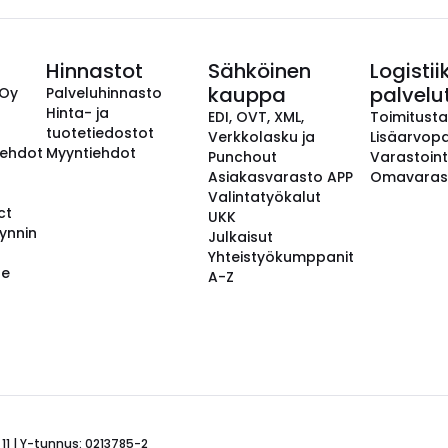
Hinnastot
Sähköinen
Logistii
kauppa
palvelu
 Oy
Palveluhinnasto
Hinta- ja
EDI, OVT, XML,
Toimitust
tuotetiedostot
Verkkolasku ja
Lisäarvopa
aehdot
Myyntiehdot
Punchout
Varastoint
Asiakasvarasto APP
Omavaras
Valintatyökalut
ct
UKK
ynnin
Julkaisut
Yhteistyökumppanit
se
A-Z
 11 | Y-tunnus: 0213785-2