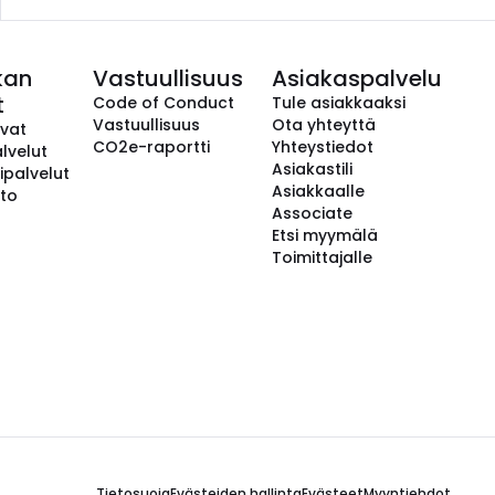
kan
Vastuullisuus
Asiakaspalvelu
t
Code of Conduct
Tule asiakkaaksi
Vastuullisuus
Ota yhteyttä
avat
CO2e-raportti
Yhteystiedot
lvelut
Asiakastili
ipalvelut
Asiakkaalle
to
Associate
Etsi myymälä
Toimittajalle
Tietosuoja
Evästeiden hallinta
Evästeet
Myyntiehdot