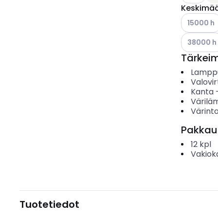
Keskimää
Katso käyt
15000 h
Katso käyt
38000 h
Tärkei
Lampp
Valovir
Kanta
Värilä
Värinto
Pakkau
12
kpl
Vakiok
Tuotetiedot