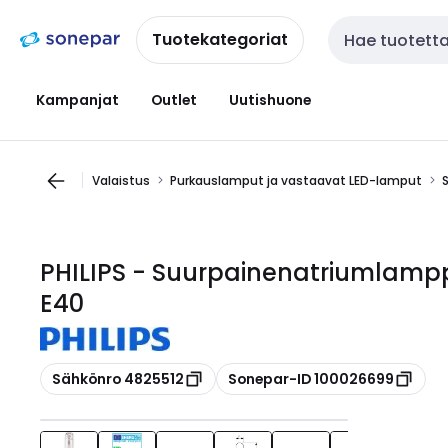
Siirry
Siirry
navigointiin
sisältöön
Tuotekategoriat
Haku
Kampanjat
Outlet
Uutishuone
Valaistus
Purkauslamput ja vastaavat LED-lamput
PHILIPS - Suurpainenatriumlamp
E40
Kopioi
Kopioi
Sähkönro 4825512
Sonepar-ID 100026699