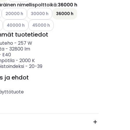
räinen nimellispolttoikä
:
36000 h
ettävissä olevat vaihtoehdot
Katso käytettävissä olevat vaihtoehdot
Katso käytettävissä olevat vaihtoehdot
20000 h
30000 h
36000 h
ettävissä olevat vaihtoehdot
Katso käytettävissä olevat vaihtoehdot
Katso käytettävissä olevat vaihtoehdot
40000 h
45000 h
mmät tuotetiedot
uteho
-
257
W
ta
-
32800
lm
-
E40
mpötila
-
2000
K
istoindeksi
-
20-39
s ja ehdot
äyttötuote