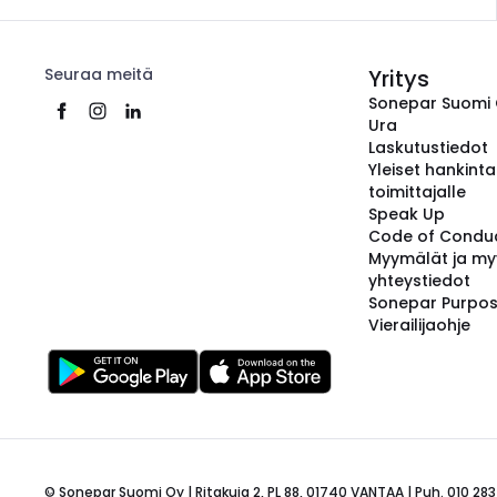
Seuraa meitä
Yritys
Sonepar Suomi
Ura
Laskutustiedot
Yleiset hankint
toimittajalle
Speak Up
Code of Condu
Myymälät ja my
yhteystiedot
Sonepar Purpo
Vierailijaohje
© Sonepar Suomi Oy | Ritakuja 2, PL 88, 01740 VANTAA | Puh. 010 283