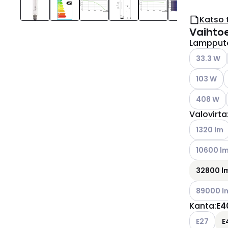
Katso 
Vaihto
Lampput
Katso käyt
33.3 W
Katso käyt
K
103 W
Katso käyt
408 W
Valovirta
Katso käyt
1320 lm
Katso käyt
10600 l
32800 l
Katso käyt
89000 l
Kanta
:
E4
Katso käyt
E27
E