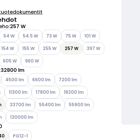
tuotedokumentit
ehdot
eho
:
257 W
ettävissä olevat vaihtoehdot
Katso käytettävissä olevat vaihtoehdot
Katso käytettävissä olevat vaihtoehdot
Katso käytettävissä olevat vaihtoehdot
Katso käytettävissä olevat vaihtoe
Katso käytettävissä olevat
54 W
54.5 W
73 W
75 W
101 W
ettävissä olevat vaihtoehdot
atso käytettävissä olevat vaihtoehdot
Katso käytettävissä olevat vaihtoehdot
Katso käytettävissä olevat vaihtoehdot
Katso käytettävissä oleva
154 W
155 W
255 W
257 W
397 W
ettävissä olevat vaihtoehdot
Katso käytettävissä olevat vaihtoehdot
Katso käytettävissä olevat vaihtoehdot
605 W
960 W
:
32800 lm
ettävissä olevat vaihtoehdot
Katso käytettävissä olevat vaihtoehdot
Katso käytettävissä olevat vaihtoehdot
Katso käytettävissä olevat vaihtoehdo
4500 lm
6600 lm
7200 lm
ettävissä olevat vaihtoehdot
Katso käytettävissä olevat vaihtoehdot
Katso käytettävissä olevat vaihtoehdot
Katso käytettävissä olevat vaihtoeh
m
11300 lm
17800 lm
18200 lm
Katso käytettävissä olevat vaihtoehdot
Katso käytettävissä olevat vaihtoehdot
Katso käytettävissä olevat vaihto
m
33700 lm
55400 lm
55900 lm
ettävissä olevat vaihtoehdot
Katso käytettävissä olevat vaihtoehdot
m
130000 lm
0
ettävissä olevat vaihtoehdot
Katso käytettävissä olevat vaihtoehdot
40
PG12-1