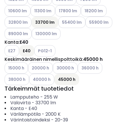
Katso käytettävissä olevat vaihtoehdot
Katso käytettävissä olevat vaihtoehdot
Katso käytettävissä olevat vaihtoeh
Katso käytettävissä ol
10600 lm
11300 lm
17800 lm
18200 lm
Katso käytettävissä olevat vaihtoehdot
Katso käytettävissä olevat vaihto
Katso käytettävissä 
32800 lm
33700 lm
55400 lm
55900 lm
Katso käytettävissä olevat vaihtoehdot
Katso käytettävissä olevat vaihtoehdot
89000 lm
130000 lm
Kanta
:
E40
Katso käytettävissä olevat vaihtoehdot
Katso käytettävissä olevat vaihtoehdot
E27
E40
PG12-1
Keskimääräinen nimellispolttoikä
:
45000 h
Katso käytettävissä olevat vaihtoehdot
Katso käytettävissä olevat vaihtoehdot
Katso käytettävissä olevat vaihtoehd
Katso käytettävissä olev
15000 h
20000 h
30000 h
36000 h
Katso käytettävissä olevat vaihtoehdot
Katso käytettävissä olevat vaihtoehdot
38000 h
40000 h
45000 h
Tärkeimmät tuotetiedot
Lampputeho
-
255
W
Valovirta
-
33700
lm
Kanta
-
E40
Värilämpötila
-
2000
K
Värintoistoindeksi
-
20-39