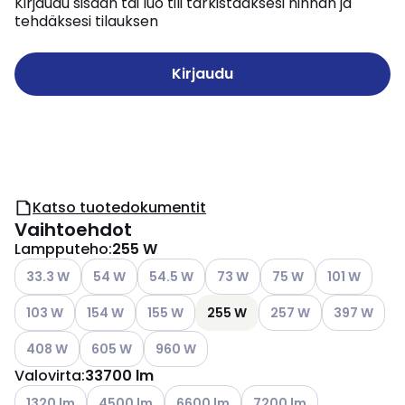
Kirjaudu sisään tai luo tili tarkistaaksesi hinnan ja
tehdäksesi tilauksen
Kirjaudu
Katso tuotedokumentit
Vaihtoehdot
Lampputeho
:
255 W
Katso käytettävissä olevat vaihtoehdot
Katso käytettävissä olevat vaihtoehdot
Katso käytettävissä olevat vaihtoehdot
Katso käytettävissä olevat vai
Katso käytettävissä ol
Katso käytett
33.3 W
54 W
54.5 W
73 W
75 W
101 W
Katso käytettävissä olevat vaihtoehdot
Katso käytettävissä olevat vaihtoehdot
Katso käytettävissä olevat vaihtoehdot
Katso käytettävissä ol
Katso käytet
103 W
154 W
155 W
255 W
257 W
397 W
Katso käytettävissä olevat vaihtoehdot
Katso käytettävissä olevat vaihtoehdot
Katso käytettävissä olevat vaihtoehdot
408 W
605 W
960 W
Valovirta
:
33700 lm
Katso käytettävissä olevat vaihtoehdot
Katso käytettävissä olevat vaihtoehdot
Katso käytettävissä olevat vaihtoehd
Katso käytettävissä oleva
1320 lm
4500 lm
6600 lm
7200 lm