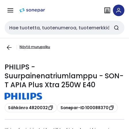
Siirry
Siirry
navigointiin
sisältöön
Haku
Näytä murupolku
PHILIPS -
Suurpainenatriumlamppu - SON-
T APIA Plus Xtra 250W E40
Kopioi
Kopioi
Sähkönro 4820032
Sonepar-ID 100088370