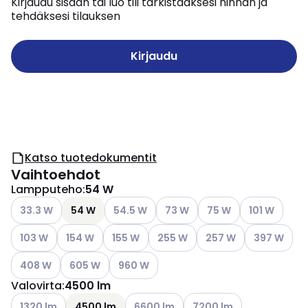
Kirjaudu sisään tai luo tili tarkistaaksesi hinnan ja
tehdäksesi tilauksen
Kirjaudu
Katso tuotedokumentit
Vaihtoehdot
Lampputeho
:
54 W
Katso käytettävissä olevat vaihtoehdot
Katso käytettävissä olevat vaihtoehdot
Katso käytettävissä olevat vai
Katso käytettävissä ol
Katso käytett
33.3 W
54 W
54.5 W
73 W
75 W
101 W
Katso käytettävissä olevat vaihtoehdot
Katso käytettävissä olevat vaihtoehdot
Katso käytettävissä olevat vaihtoehdot
Katso käytettävissä olevat vaiht
Katso käytettävissä ol
Katso käytet
103 W
154 W
155 W
255 W
257 W
397 W
Katso käytettävissä olevat vaihtoehdot
Katso käytettävissä olevat vaihtoehdot
Katso käytettävissä olevat vaihtoehdot
408 W
605 W
960 W
Valovirta
:
4500 lm
Katso käytettävissä olevat vaihtoehdot
Katso käytettävissä olevat vaihtoehd
Katso käytettävissä oleva
1320 lm
4500 lm
6600 lm
7200 lm