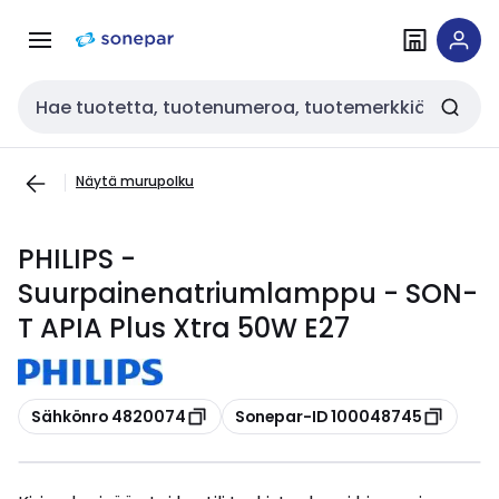
Siirry
Siirry
navigointiin
sisältöön
Haku
Näytä murupolku
PHILIPS -
Suurpainenatriumlamppu - SON-
T APIA Plus Xtra 50W E27
Kopioi
Kopioi
Sähkönro 4820074
Sonepar-ID 100048745