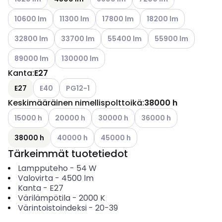
Katso käytettävissä olevat vaihtoehdot
Katso käytettävissä olevat vaihtoehdot
Katso käytettävissä olevat vaihtoeh
Katso käytettävissä ol
10600 lm
11300 lm
17800 lm
18200 lm
Katso käytettävissä olevat vaihtoehdot
Katso käytettävissä olevat vaihtoehdot
Katso käytettävissä olevat vaihto
Katso käytettävissä 
32800 lm
33700 lm
55400 lm
55900 lm
Katso käytettävissä olevat vaihtoehdot
Katso käytettävissä olevat vaihtoehdot
89000 lm
130000 lm
Kanta
:
E27
Katso käytettävissä olevat vaihtoehdot
Katso käytettävissä olevat vaihtoehdot
E27
E40
PG12-1
Keskimääräinen nimellispolttoikä
:
38000 h
Katso käytettävissä olevat vaihtoehdot
Katso käytettävissä olevat vaihtoehdot
Katso käytettävissä olevat vaihtoehd
Katso käytettävissä olev
15000 h
20000 h
30000 h
36000 h
Katso käytettävissä olevat vaihtoehdot
Katso käytettävissä olevat vaihtoeh
38000 h
40000 h
45000 h
Tärkeimmät tuotetiedot
Lampputeho
-
54
W
Valovirta
-
4500
lm
Kanta
-
E27
Värilämpötila
-
2000
K
Värintoistoindeksi
-
20-39