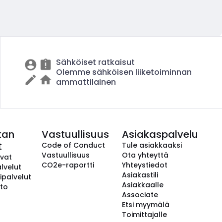
Sähköiset ratkaisut
Olemme sähköisen liiketoiminnan
ammattilainen
kan
Vastuullisuus
Asiakaspalvelu
t
Code of Conduct
Tule asiakkaaksi
Vastuullisuus
Ota yhteyttä
avat
CO2e-raportti
Yhteystiedot
lvelut
Asiakastili
ipalvelut
Asiakkaalle
to
Associate
Etsi myymälä
Toimittajalle