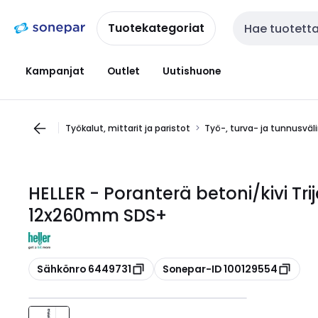
Siirry
Siirry
navigointiin
sisältöön
Tuotekategoriat
Haku
Kampanjat
Outlet
Uutishuone
Työkalut, mittarit ja paristot
Työ-, turva- ja tunnusväl
HELLER - Poranterä betoni/kivi Tr
12x260mm SDS+
Kopioi
Kopioi
Sähkönro 6449731
Sonepar-ID 100129554