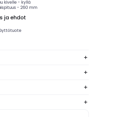
u kivelle
-
kyllä
ispituus
-
260
mm
s ja ehdot
äyttötuote