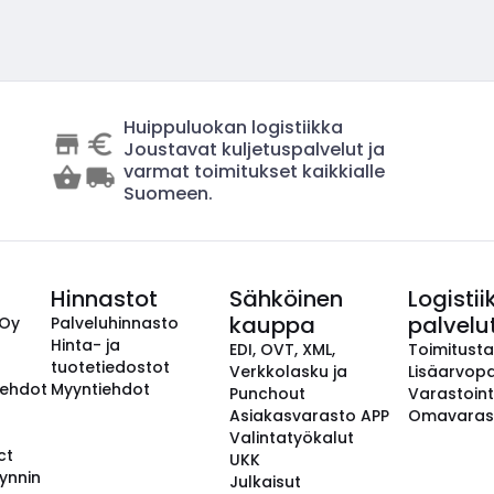
Huippuluokan logistiikka
Joustavat kuljetuspalvelut ja
varmat toimitukset kaikkialle
Suomeen.
Hinnastot
Sähköinen
Logistii
kauppa
palvelu
 Oy
Palveluhinnasto
Hinta- ja
EDI, OVT, XML,
Toimitust
tuotetiedostot
Verkkolasku ja
Lisäarvopa
aehdot
Myyntiehdot
Punchout
Varastoint
Asiakasvarasto APP
Omavaras
Valintatyökalut
ct
UKK
ynnin
Julkaisut