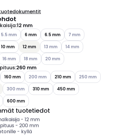
tuotedokumentit
ehdot
kaisija
:
12 mm
ettävissä olevat vaihtoehdot
atso käytettävissä olevat vaihtoehdot
Katso käytettävissä olevat vaiht
5.5 mm
6 mm
6.5 mm
7 mm
Katso käytettävissä olevat vaihtoehdot
Katso käytettävissä olevat vaihto
10 mm
12 mm
13 mm
14 mm
ettävissä olevat vaihtoehdot
Katso käytettävissä olevat vaihtoehdot
Katso käytettävissä olevat vaihtoehdot
Katso käytettävissä olevat vaihtoehdot
16 mm
18 mm
20 mm
pituus
:
260 mm
ettävissä olevat vaihtoehdot
Katso käytettävissä olevat vaihtoehdot
Katso käytettävissä olevat 
160 mm
200 mm
210 mm
250 mm
Katso käytettävissä olevat vaihtoehdot
300 mm
310 mm
450 mm
ettävissä olevat vaihtoehdot
600 mm
mmät tuotetiedot
alkaisija
-
12
mm
pituus
-
200
mm
etonille
-
kyllä