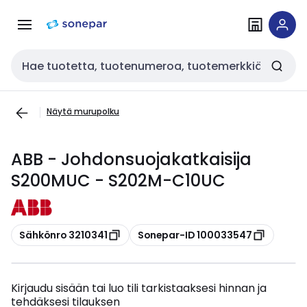
Siirry
Siirry
navigointiin
sisältöön
Haku
Näytä murupolku
ABB - Johdonsuojakatkaisija
S200MUC - S202M-C10UC
Kopioi
Kopioi
Sähkönro 3210341
Sonepar-ID 100033547
Kirjaudu sisään tai luo tili tarkistaaksesi hinnan ja
tehdäksesi tilauksen