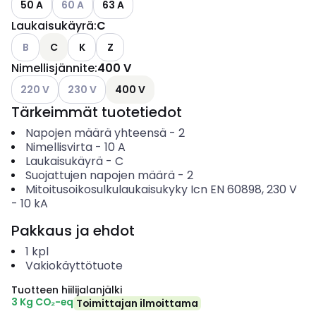
50 A
60 A
63 A
Laukaisukäyrä
:
C
Katso käytettävissä olevat vaihtoehdot
B
C
K
Z
Nimellisjännite
:
400 V
Katso käytettävissä olevat vaihtoehdot
Katso käytettävissä olevat vaihtoehdot
220 V
230 V
400 V
Tärkeimmät tuotetiedot
Napojen määrä yhteensä
-
2
Nimellisvirta
-
10
A
Laukaisukäyrä
-
C
Suojattujen napojen määrä
-
2
Mitoitusoikosulkulaukaisukyky Icn EN 60898, 230 V
-
10
kA
Pakkaus ja ehdot
1
kpl
Vakiokäyttötuote
Tuotteen hiilijalanjälki
3 Kg CO₂-eq
Toimittajan ilmoittama