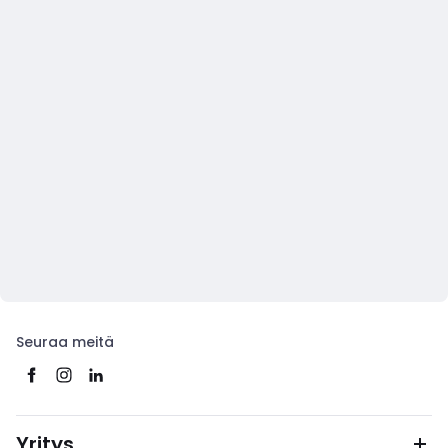
Seuraa meitä
Yritys