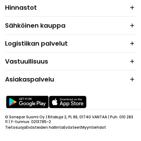
Hinnastot
Sähköinen kauppa
Logistiikan palvelut
Vastuullisuus
Asiakaspalvelu
© Sonepar Suomi Oy | Ritakuja 2, PL 88, 01740 VANTAA | Puh. 010 283
11 | Y-tunnus: 0213785-2
Tietosuoja
Evästeiden hallinta
Evästeet
Myyntiehdot