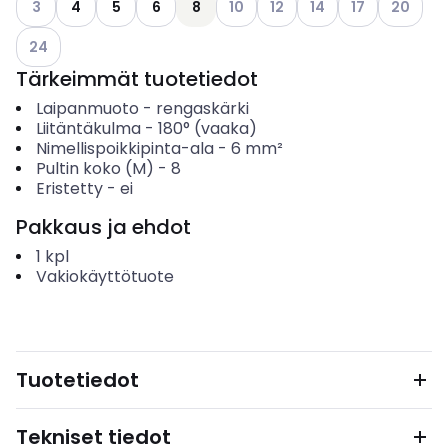
3
4
5
6
8
10
12
14
17
20
Katso käytettävissä olevat vaihtoehdot
24
Tärkeimmät tuotetiedot
Laipanmuoto
-
rengaskärki
Liitäntäkulma
-
180° (vaaka)
Nimellispoikkipinta-ala
-
6
mm²
Pultin koko (M)
-
8
Eristetty
-
ei
Pakkaus ja ehdot
1
kpl
Vakiokäyttötuote
Tuotetiedot
Tekniset tiedot