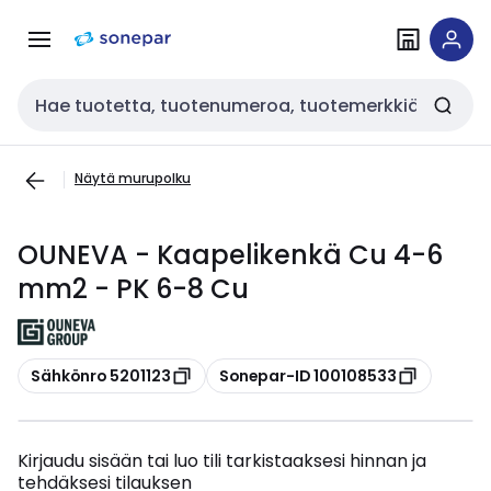
Siirry
Siirry
navigointiin
sisältöön
Haku
Näytä murupolku
OUNEVA - Kaapelikenkä Cu 4-6
mm2 - PK 6-8 Cu
Kopioi
Kopioi
Sähkönro 5201123
Sonepar-ID 100108533
Kirjaudu sisään tai luo tili tarkistaaksesi hinnan ja
tehdäksesi tilauksen