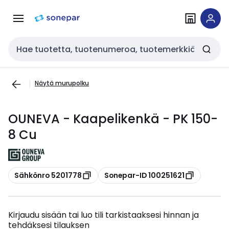
Siirry
Siirry
navigointiin
sisältöön
Haku
Näytä murupolku
OUNEVA - Kaapelikenkä - PK 150-
8 Cu
Kopioi
Kopioi
Sähkönro 5201778
Sonepar-ID 100251621
Kirjaudu sisään tai luo tili tarkistaaksesi hinnan ja
tehdäksesi tilauksen