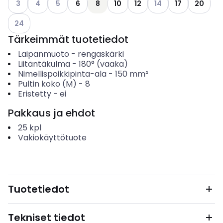
3
4
5
6
8
10
12
14
17
20
Katso käytettävissä olevat vaihtoehdot
24
Tärkeimmät tuotetiedot
Laipanmuoto
-
rengaskärki
Liitäntäkulma
-
180° (vaaka)
Nimellispoikkipinta-ala
-
150
mm²
Pultin koko (M)
-
8
Eristetty
-
ei
Pakkaus ja ehdot
25
kpl
Vakiokäyttötuote
Tuotetiedot
Tekniset tiedot