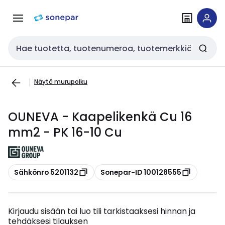
Siirry
Siirry
navigointiin
sisältöön
Haku
Näytä murupolku
OUNEVA - Kaapelikenkä Cu 16
mm2 - PK 16-10 Cu
Kopioi
Kopioi
Sähkönro 5201132
Sonepar-ID 100128555
Kirjaudu sisään tai luo tili tarkistaaksesi hinnan ja
tehdäksesi tilauksen