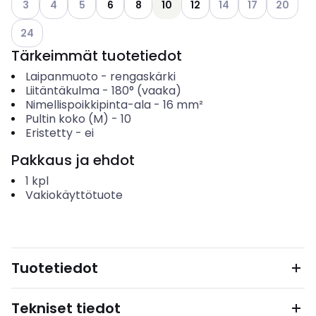
3
4
5
6
8
10
12
14
17
20
Katso käytettävissä olevat vaihtoehdot
24
Tärkeimmät tuotetiedot
Laipanmuoto
-
rengaskärki
Liitäntäkulma
-
180° (vaaka)
Nimellispoikkipinta-ala
-
16
mm²
Pultin koko (M)
-
10
Eristetty
-
ei
Pakkaus ja ehdot
1
kpl
Vakiokäyttötuote
Tuotetiedot
Tekniset tiedot