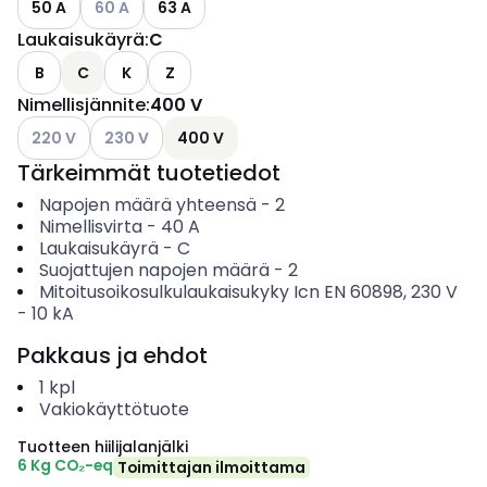
50 A
60 A
63 A
Laukaisukäyrä
:
C
B
C
K
Z
Nimellisjännite
:
400 V
Katso käytettävissä olevat vaihtoehdot
Katso käytettävissä olevat vaihtoehdot
220 V
230 V
400 V
Tärkeimmät tuotetiedot
Napojen määrä yhteensä
-
2
Nimellisvirta
-
40
A
Laukaisukäyrä
-
C
Suojattujen napojen määrä
-
2
Mitoitusoikosulkulaukaisukyky Icn EN 60898, 230 V
-
10
kA
Pakkaus ja ehdot
1
kpl
Vakiokäyttötuote
Tuotteen hiilijalanjälki
6 Kg CO₂-eq
Toimittajan ilmoittama