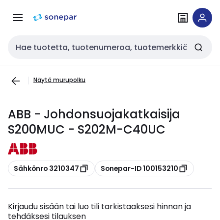
Siirry
Siirry
navigointiin
sisältöön
Haku
Näytä murupolku
ABB - Johdonsuojakatkaisija
S200MUC - S202M-C40UC
Kopioi
Kopioi
Sähkönro 3210347
Sonepar-ID 100153210
Kirjaudu sisään tai luo tili tarkistaaksesi hinnan ja
tehdäksesi tilauksen