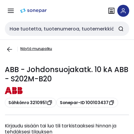
Siirry
Siirry
navigointiin
sisältöön
Haku
Näytä murupolku
ABB - Johdonsuojakatk. 10 kA ABB
- S202M-B20
Kopioi
Kopioi
Sähkönro 3210951
Sonepar-ID 100103437
Kirjaudu sisään tai luo tili tarkistaaksesi hinnan ja
tehdäksesi tilauksen