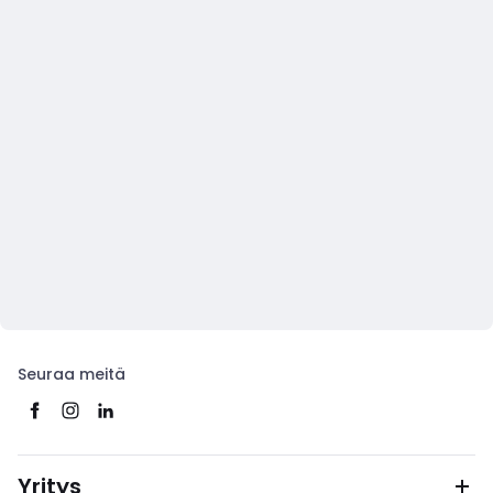
Seuraa meitä
Yritys