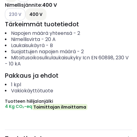
Nimellisjännite
:
400 V
Katso käytettävissä olevat vaihtoehdot
230 V
400 V
Tärkeimmät tuotetiedot
Napojen määrä yhteensä
-
2
Nimellisvirta
-
20
A
Laukaisukäyrä
-
B
Suojattujen napojen määrä
-
2
Mitoitusoikosulkulaukaisukyky Icn EN 60898, 230 V
-
10
kA
Pakkaus ja ehdot
1
kpl
Vakiokäyttötuote
Tuotteen hiilijalanjälki
4 Kg CO₂-eq
Toimittajan ilmoittama