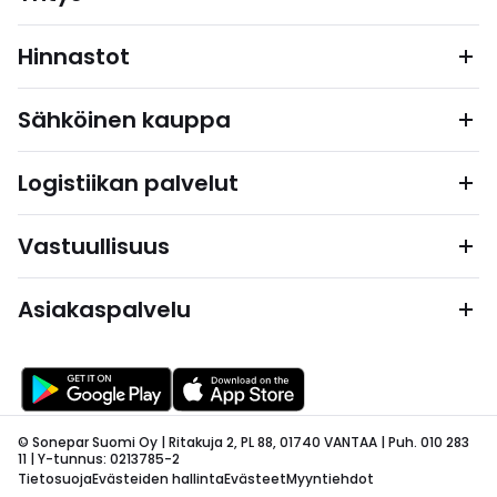
Hinnastot
Sähköinen kauppa
Logistiikan palvelut
Vastuullisuus
Asiakaspalvelu
© Sonepar Suomi Oy | Ritakuja 2, PL 88, 01740 VANTAA | Puh. 010 283
11 | Y-tunnus: 0213785-2
Tietosuoja
Evästeiden hallinta
Evästeet
Myyntiehdot