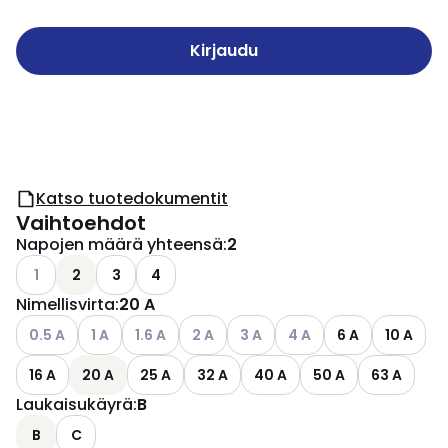
Kirjaudu
Katso tuotedokumentit
Vaihtoehdot
Napojen määrä yhteensä
:
2
Katso käytettävissä olevat vaihtoehdot
1
2
3
4
Nimellisvirta
:
20 A
Katso käytettävissä olevat vaihtoehdot
Katso käytettävissä olevat vaihtoehdot
Katso käytettävissä olevat vaihtoehdot
Katso käytettävissä olevat vaihtoehdo
Katso käytettävissä olevat vai
Katso käytettävissä ole
0.5 A
1 A
1.6 A
2 A
3 A
4 A
6 A
10 A
16 A
20 A
25 A
32 A
40 A
50 A
63 A
Laukaisukäyrä
:
B
B
C