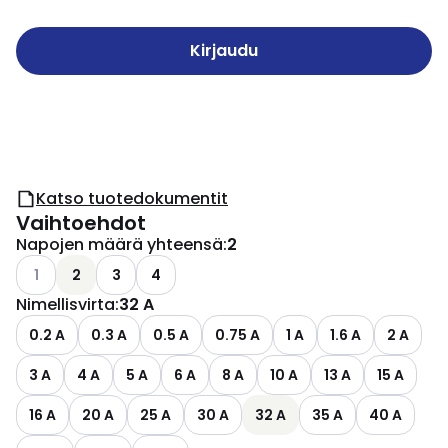
Kirjaudu
Katso tuotedokumentit
Vaihtoehdot
Napojen määrä yhteensä
:
2
Katso käytettävissä olevat vaihtoehdot
1
2
3
4
Nimellisvirta
:
32 A
0.2 A
0.3 A
0.5 A
0.75 A
1 A
1.6 A
2 A
3 A
4 A
5 A
6 A
8 A
10 A
13 A
15 A
16 A
20 A
25 A
30 A
32 A
35 A
40 A