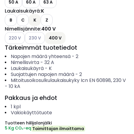
50 A
60 A
63 A
Laukaisukäyrä
:
K
B
C
K
Z
Nimellisjännite
:
400 V
Katso käytettävissä olevat vaihtoehdot
Katso käytettävissä olevat vaihtoehdot
220 V
230 V
400 V
Tärkeimmät tuotetiedot
Napojen määrä yhteensä
-
2
Nimellisvirta
-
32
A
Laukaisukäyrä
-
K
Suojattujen napojen määrä
-
2
Mitoitusoikosulkulaukaisukyky Icn EN 60898, 230 V
-
10
kA
Pakkaus ja ehdot
1
kpl
Vakiokäyttötuote
Tuotteen hiilijalanjälki
5 Kg CO₂-eq
Toimittajan ilmoittama