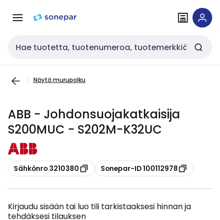
Siirry
Siirry
navigointiin
sisältöön
Haku
Näytä murupolku
ABB - Johdonsuojakatkaisija
S200MUC - S202M-K32UC
Kopioi
Kopioi
Sähkönro 3210380
Sonepar-ID 100112978
Kirjaudu sisään tai luo tili tarkistaaksesi hinnan ja
tehdäksesi tilauksen