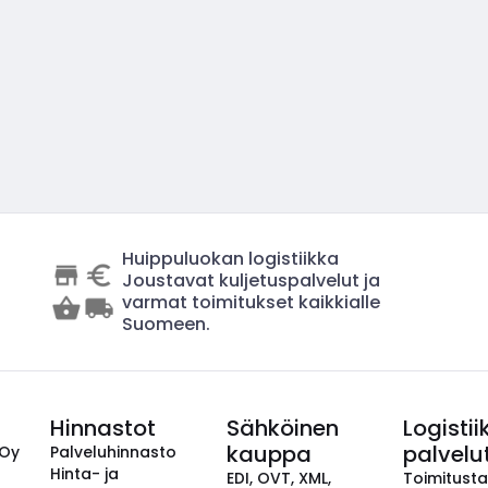
Huippuluokan logistiikka
Joustavat kuljetuspalvelut ja
varmat toimitukset kaikkialle
Suomeen.
Hinnastot
Sähköinen
Logistii
kauppa
palvelu
 Oy
Palveluhinnasto
Hinta- ja
EDI, OVT, XML,
Toimitust