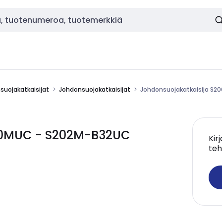
nsuojakatkaisijat
Johdonsuojakatkaisijat
Johdonsuojakatkaisija S
200MUC - S202M-B32UC
Kir
teh