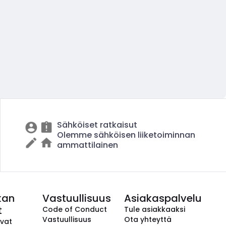
Sähköiset ratkaisut
Olemme sähköisen liiketoiminnan
ammattilainen
kan
Vastuullisuus
Asiakaspalvelu
t
Code of Conduct
Tule asiakkaaksi
Vastuullisuus
Ota yhteyttä
avat