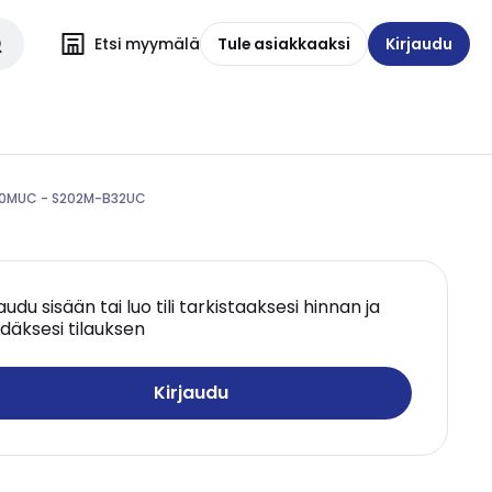
Etsi myymälä
Tule asiakkaaksi
Kirjaudu
200MUC - S202M-B32UC
jaudu sisään tai luo tili tarkistaaksesi hinnan ja
däksesi tilauksen
Kirjaudu