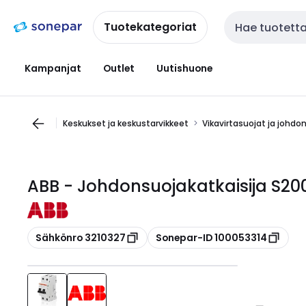
Siirry
Siirry
navigointiin
sisältöön
Tuotekategoriat
Haku
Kampanjat
Outlet
Uutishuone
Keskukset ja keskustarvikkeet
Vikavirtasuojat ja johdo
ABB - Johdonsuojakatkaisija S
Kopioi
Kopioi
Sähkönro 3210327
Sonepar-ID 100053314