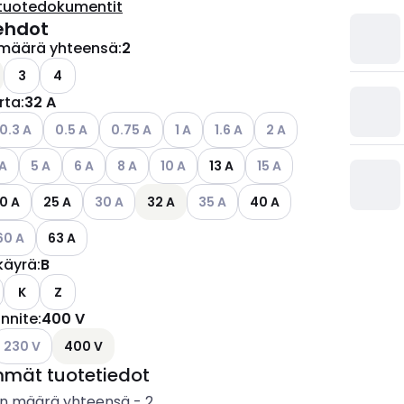
tuotedokumentit
ehdot
määrä yhteensä
:
2
ettävissä olevat vaihtoehdot
3
4
irta
:
32 A
ettävissä olevat vaihtoehdot
atso käytettävissä olevat vaihtoehdot
Katso käytettävissä olevat vaihtoehdot
Katso käytettävissä olevat vaihtoehdot
Katso käytettävissä olevat vaihtoehd
Katso käytettävissä olevat vai
Katso käytettävissä ol
0.3 A
0.5 A
0.75 A
1 A
1.6 A
2 A
ettävissä olevat vaihtoehdot
so käytettävissä olevat vaihtoehdot
Katso käytettävissä olevat vaihtoehdot
Katso käytettävissä olevat vaihtoehdot
Katso käytettävissä olevat vaihtoehdot
Katso käytettävissä olevat vaihtoehdot
Katso käytettävissä olev
 A
5 A
6 A
8 A
10 A
13 A
15 A
Katso käytettävissä olevat vaihtoehdot
Katso käytettävissä olevat vaihto
0 A
25 A
30 A
32 A
35 A
40 A
tso käytettävissä olevat vaihtoehdot
60 A
63 A
käyrä
:
B
K
Z
ännite
:
400 V
ettävissä olevat vaihtoehdot
atso käytettävissä olevat vaihtoehdot
230 V
400 V
mmät tuotetiedot
n määrä yhteensä
-
2