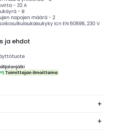
svirta
-
32
A
sukäyrä
-
B
tujen napojen määrä
-
2
soikosulkulaukaisukyky Icn EN 60898, 230 V
s ja ehdot
äyttötuote
ilijalanjälki
eq
Toimittajan ilmoittama