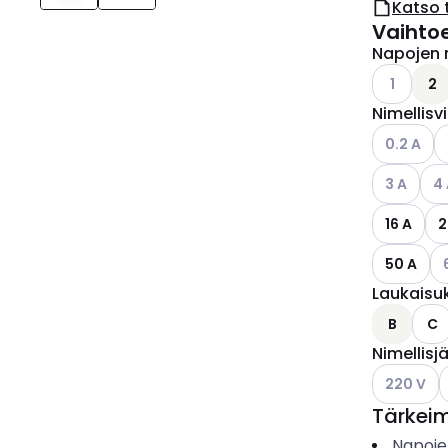
Katso 
Vaihto
Napojen 
Katso käyt
1
2
Nimellisv
Katso käyt
K
0.2 A
Katso käyt
Kat
3 A
4
16 A
2
Ka
50 A
Laukaisu
B
C
Nimellisj
Katso käyt
K
220 V
Tärkei
Napoje