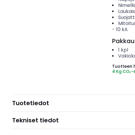
Nimelli
Laukai
Suojat
Mitoitu
-
10
kA
Pakkau
1
kpl
Vakiok
Tuotteen hi
4 Kg CO₂-
Tuotetiedot
Tekniset tiedot