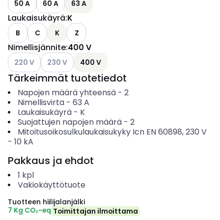
50 A
60 A
63 A
Laukaisukäyrä
:
K
B
C
K
Z
Nimellisjännite
:
400 V
Katso käytettävissä olevat vaihtoehdot
Katso käytettävissä olevat vaihtoehdot
220 V
230 V
400 V
Tärkeimmät tuotetiedot
Napojen määrä yhteensä
-
2
Nimellisvirta
-
63
A
Laukaisukäyrä
-
K
Suojattujen napojen määrä
-
2
Mitoitusoikosulkulaukaisukyky Icn EN 60898, 230 V
-
10
kA
Pakkaus ja ehdot
1
kpl
Vakiokäyttötuote
Tuotteen hiilijalanjälki
7 Kg CO₂-eq
Toimittajan ilmoittama