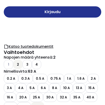
Kirjaudu
Katso tuotedokumentit
Vaihtoehdot
Napojen määrä yhteensä
:
2
Katso käytettävissä olevat vaihtoehdot
1
2
3
4
Nimellisvirta
:
63 A
0.2 A
0.3 A
0.5 A
0.75 A
1 A
1.6 A
2 A
3 A
4 A
5 A
6 A
8 A
10 A
13 A
15 A
16 A
20 A
25 A
30 A
32 A
35 A
40 A