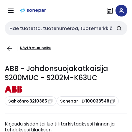
Siirry
Siirry
navigointiin
sisältöön
Haku
Näytä murupolku
ABB - Johdonsuojakatkaisija
S200MUC - S202M-K63UC
Kopioi
Kopioi
Sähkönro 3210385
Sonepar-ID 100033548
Kirjaudu sisään tai luo tili tarkistaaksesi hinnan ja
tehdäksesi tilauksen