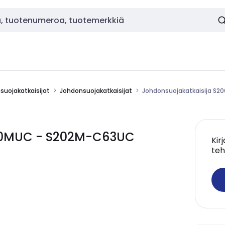
nsuojakatkaisijat
Johdonsuojakatkaisijat
Johdonsuojakatkaisija S
200MUC - S202M-C63UC
Kir
teh