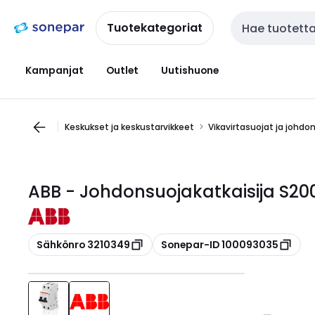
Siirry
Siirry
navigointiin
sisältöön
Tuotekategoriat
Haku
Kampanjat
Outlet
Uutishuone
Keskukset ja keskustarvikkeet
Vikavirtasuojat ja johdo
ABB - Johdonsuojakatkaisija S
Kopioi
Kopioi
Sähkönro 3210349
Sonepar-ID 100093035