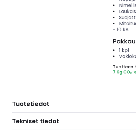
Nimelli
Laukai
Suojat
Mitoitu
-
10
kA
Pakkau
1
kpl
Vakiok
Tuotteen hi
7 Kg CO₂-
Tuotetiedot
Tekniset tiedot