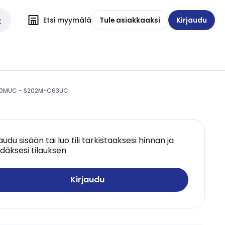
Etsi myymälä
Tule asiakkaaksi
Kirjaudu
200MUC - S202M-C63UC
jaudu sisään tai luo tili tarkistaaksesi hinnan ja
däksesi tilauksen
Kirjaudu