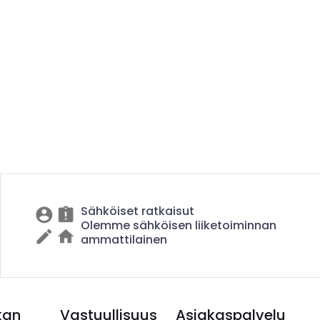
Sähköiset ratkaisut
Olemme sähköisen liiketoiminnan
ammattilainen
kan
Vastuullisuus
Asiakaspalvelu