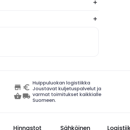
Huippuluokan logistiikka
Joustavat kuljetuspalvelut ja
varmat toimitukset kaikkialle
Suomeen.
Hinnastot
Sähköinen
Logistii