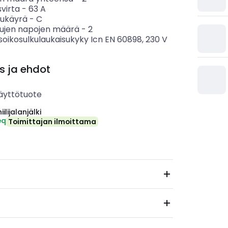
svirta
-
63
A
sukäyrä
-
C
tujen napojen määrä
-
2
soikosulkulaukaisukyky Icn EN 60898, 230 V
s ja ehdot
äyttötuote
ilijalanjälki
eq
Toimittajan ilmoittama