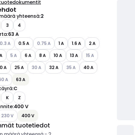
tuotedokumentit
ehdot
määrä yhteensä
:
2
ettävissä olevat vaihtoehdot
3
4
irta
:
63 A
ettävissä olevat vaihtoehdot
atso käytettävissä olevat vaihtoehdot
Katso käytettävissä olevat vaihtoehdot
0.3 A
0.5 A
0.75 A
1 A
1.6 A
2 A
Katso käytettävissä olevat vaihtoehdot
Katso käytettävissä olev
 A
5 A
6 A
8 A
10 A
13 A
15 A
Katso käytettävissä olevat vaihtoehdot
Katso käytettävissä olevat vaihto
0 A
25 A
30 A
32 A
35 A
40 A
tso käytettävissä olevat vaihtoehdot
60 A
63 A
käyrä
:
C
K
Z
ännite
:
400 V
ettävissä olevat vaihtoehdot
atso käytettävissä olevat vaihtoehdot
230 V
400 V
mmät tuotetiedot
n määrä yhteensä
-
2