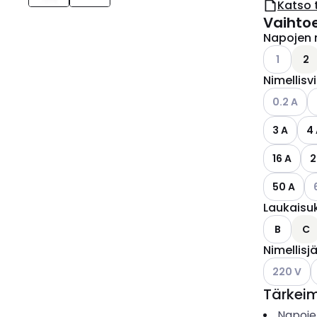
Katso 
Vaihto
Napojen 
Katso käyt
1
2
Nimellisv
Katso käyt
K
0.2 A
3 A
4
16 A
2
Ka
50 A
Laukaisu
B
C
Nimellisj
Katso käyt
K
220 V
Tärkei
Napoje