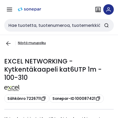
Siirry
Siirry
navigointiin
sisältöön
Haku
Näytä murupolku
EXCEL NETWORKING -
Kytkentäkaapeli kat6UTP 1m -
100-310
Kopioi
Kopioi
Sähkönro 7226711
Sonepar-ID 100087421