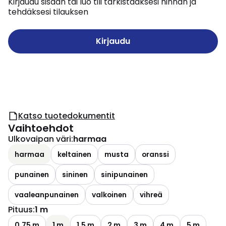
Kirjaudu sisään tai luo tili tarkistaaksesi hinnan ja
tehdäksesi tilauksen
Kirjaudu
Katso tuotedokumentit
Vaihtoehdot
Ulkovaipan väri
:
harmaa
harmaa
keltainen
musta
oranssi
punainen
sininen
sinipunainen
vaaleanpunainen
valkoinen
vihreä
Pituus
:
1 m
0.75 m
1 m
1.5 m
2 m
3 m
4 m
5 m