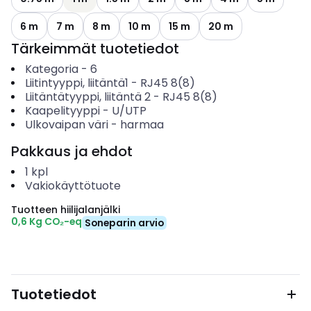
6 m
7 m
8 m
10 m
15 m
20 m
Tärkeimmät tuotetiedot
Kategoria
-
6
Liitintyyppi, liitäntä1
-
RJ45 8(8)
Liitäntätyyppi, liitäntä 2
-
RJ45 8(8)
Kaapelityyppi
-
U/UTP
Ulkovaipan väri
-
harmaa
Pakkaus ja ehdot
1
kpl
Vakiokäyttötuote
Tuotteen hiilijalanjälki
0,6 Kg CO₂-eq
Soneparin arvio
Tuotetiedot