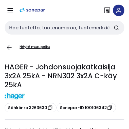
Siirry
Siirry
navigointiin
sisältöön
Haku
Näytä murupolku
HAGER - Johdonsuojakatkaisija
3x2A 25kA - NRN302 3x2A C-käy
25kA
Kopioi
Kopioi
Sähkönro 3263630
Sonepar-ID 100106342