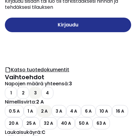
Kirjaudu sisään tai luo tili tarkistaaksesi hinnan ja
tehdäksesi tilauksen
Kirjaudu
Katso tuotedokumentit
Vaihtoehdot
Napojen määrä yhteensä
:
3
1
2
3
4
Nimellisvirta
:
2 A
0.5 A
1 A
2 A
3 A
4 A
6 A
10 A
16 A
20 A
25 A
32 A
40 A
50 A
63 A
Laukaisukäyrä
:
C