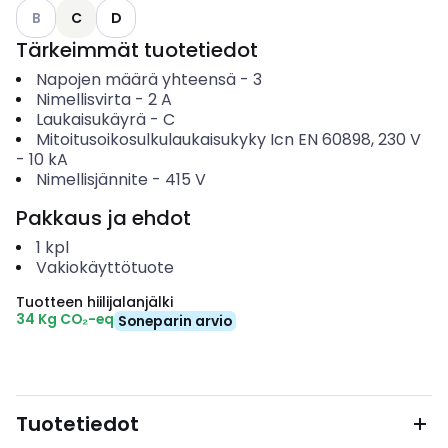
Katso käytettävissä olevat vaihtoehdot
B
C
D
Tärkeimmät tuotetiedot
Napojen määrä yhteensä
-
3
Nimellisvirta
-
2
A
Laukaisukäyrä
-
C
Mitoitusoikosulkulaukaisukyky Icn EN 60898, 230 V
-
10
kA
Nimellisjännite
-
415
V
Pakkaus ja ehdot
1
kpl
Vakiokäyttötuote
Tuotteen hiilijalanjälki
34 Kg CO₂-eq
Soneparin arvio
Tuotetiedot