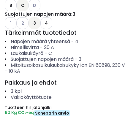
Katso käytettävissä olevat vaihtoehdot
B
C
D
Suojattujen napojen määrä
:
3
Katso käytettävissä olevat vaihtoehdot
Katso käytettävissä olevat vaihtoehdot
1
2
3
4
Tärkeimmät tuotetiedot
Napojen määrä yhteensä
-
4
Nimellisvirta
-
20
A
Laukaisukäyrä
-
C
Suojattujen napojen määrä
-
3
Mitoitusoikosulkulaukaisukyky Icn EN 60898, 230 V
-
10
kA
Pakkaus ja ehdot
3
kpl
Vakiokäyttötuote
Tuotteen hiilijalanjälki
60 Kg CO₂-eq
Soneparin arvio