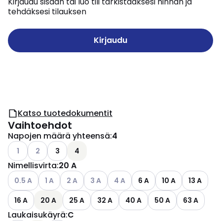
Kirjaudu sisään tai luo tili tarkistaaksesi hinnan ja
tehdäksesi tilauksen
Kirjaudu
Katso tuotedokumentit
Vaihtoehdot
Napojen määrä yhteensä
:
4
Katso käytettävissä olevat vaihtoehdot
Katso käytettävissä olevat vaihtoehdot
1
2
3
4
Nimellisvirta
:
20 A
Katso käytettävissä olevat vaihtoehdot
Katso käytettävissä olevat vaihtoehdot
Katso käytettävissä olevat vaihtoehdot
Katso käytettävissä olevat vaihtoehdot
Katso käytettävissä olevat vaih
0.5 A
1 A
2 A
3 A
4 A
6 A
10 A
13 A
16 A
20 A
25 A
32 A
40 A
50 A
63 A
Laukaisukäyrä
:
C