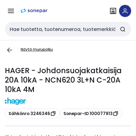
Siirry
Siirry
navigointiin
sisältöön
Haku
Näytä murupolku
HAGER - Johdonsuojakatkaisija
20A 10kA - NCN620 3L+N C-20A
10kA 4M
Kopioi
Kopioi
Sähkönro 3246346
Sonepar-ID 100077913