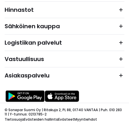
Hinnastot
Sähköinen kauppa
Logistiikan palvelut
Vastuullisuus
Asiakaspalvelu
© Sonepar Suomi Oy | Ritakuja 2, PL 88, 01740 VANTAA | Puh. 010 283
11 | Y-tunnus: 0213785-2
Tietosuoja
Evästeiden hallinta
Evästeet
Myyntiehdot