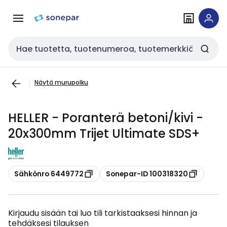
Siirry
Siirry
navigointiin
sisältöön
Haku
Näytä murupolku
HELLER - Poranterä betoni/kivi -
20x300mm Trijet Ultimate SDS+
Kopioi
Kopioi
Sähkönro 6449772
Sonepar-ID 100318320
Kirjaudu sisään tai luo tili tarkistaaksesi hinnan ja
tehdäksesi tilauksen