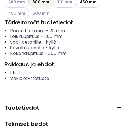
260 mm
300 mm
310 mm
450 mm
Katso käytettävissä olevat vaihtoehdot
Katso käytettävissä olevat vaihtoehdot
460 mm
600 mm
Tärkeimmät tuotetiedot
Poran halkaisija
-
20
mm
Leikkuupituus
-
250
mm
Sopii betonille
-
kyllä
Soveltuu kivelle
-
kyllä
Kokonaispituus
-
300
mm
Pakkaus ja ehdot
1
kpl
Vakiokäyttötuote
Tuotetiedot
Tekniset tiedot