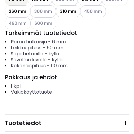
Katso käytettävissä olevat vaihtoehdot
Katso käytettävissä olev
260 mm
300 mm
310 mm
450 mm
Katso käytettävissä olevat vaihtoehdot
Katso käytettävissä olevat vaihtoehdot
460 mm
600 mm
Tärkeimmät tuotetiedot
Poran halkaisija
-
6
mm
Leikkuupituus
-
50
mm
Sopii betonille
-
kyllä
Soveltuu kivelle
-
kyllä
Kokonaispituus
-
110
mm
Pakkaus ja ehdot
1
kpl
Vakiokäyttötuote
Tuotetiedot