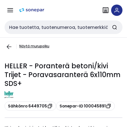
Siirry
Siirry
navigointiin
sisältöön
Haku
Näytä murupolku
HELLER - Poranterä betoni/kivi
Trijet - Poravasaranterä 6x110mm
SDS+
Kopioi
Kopioi
Sähkönro 6449705
Sonepar-ID 100045891