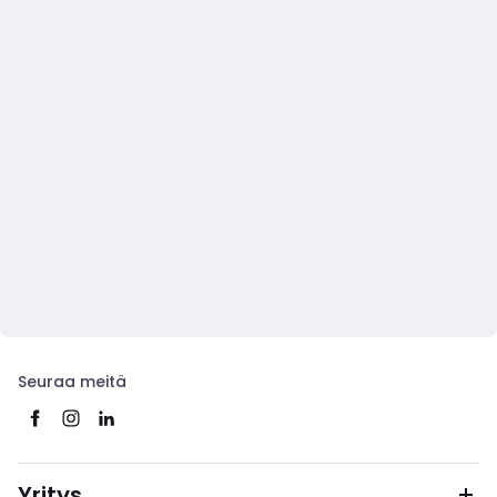
Seuraa meitä
Yritys