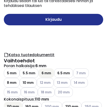
Kirjaudu sisään tai luo tili tarkistaaksesi hinnan ja
tehdäksesi tilauksen
Kirjaudu
Katso tuotedokumentit
Vaihtoehdot
Poran halkaisija
:
6 mm
Katso käytettävissä
5 mm
5.5 mm
6 mm
6.5 mm
7 mm
Katso käytettävissä olevat vaihtoehdot
Katso käytettävissä olevat vai
Katso käytettävissä o
8 mm
10 mm
12 mm
13 mm
14 mm
Katso käytettävissä olevat vaihtoehdot
Katso käytettävissä olevat vaihtoehdot
Katso käytettävissä olevat vaihtoehdot
Katso käytettävissä olevat vai
15 mm
16 mm
18 mm
20 mm
Kokonaispituus
:
110 mm
Katso käytettävissä olevat vaihtoehdo
Katso käytettä
110 mm
160 mm
200 mm
210 mm
250 mm