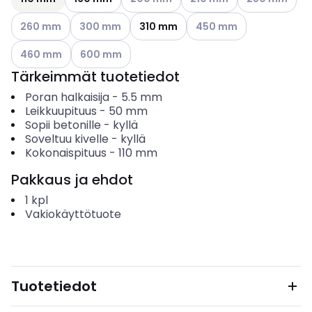
Katso käytettävissä olevat vaihtoehdot
Katso käytettävissä olevat vaihtoehdot
Katso käytettävissä olev
260 mm
300 mm
310 mm
450 mm
Katso käytettävissä olevat vaihtoehdot
Katso käytettävissä olevat vaihtoehdot
460 mm
600 mm
Tärkeimmät tuotetiedot
Poran halkaisija
-
5.5
mm
Leikkuupituus
-
50
mm
Sopii betonille
-
kyllä
Soveltuu kivelle
-
kyllä
Kokonaispituus
-
110
mm
Pakkaus ja ehdot
1
kpl
Vakiokäyttötuote
Tuotetiedot