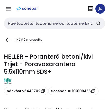
Siirry
Siirry
navigointiin
sisältöön
Haku
Näytä murupolku
HELLER - Poranterä betoni/kivi
Trijet - Poravasaranterä
5.5x110mm SDS+
Kopioi
Kopioi
Sähkönro 6449702
Sonepar-ID 100109436