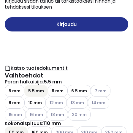
Kirjaudu sisään tai luo tili tarkistaaksesi hinnan ja
tehdäksesi tilauksen
Kirjaudu
Katso tuotedokumentit
Vaihtoehdot
Poran halkaisija
:
5.5 mm
Katso käytettävissä
5 mm
5.5 mm
6 mm
6.5 mm
7 mm
Katso käytettävissä olevat vaihtoehdot
Katso käytettävissä olevat vai
Katso käytettävissä o
8 mm
10 mm
12 mm
13 mm
14 mm
Katso käytettävissä olevat vaihtoehdot
Katso käytettävissä olevat vaihtoehdot
Katso käytettävissä olevat vaihtoehdot
Katso käytettävissä olevat vai
15 mm
16 mm
18 mm
20 mm
Kokonaispituus
:
110 mm
Katso käytettävissä olevat vaihtoehdo
Katso käytettävissä oleva
Katso käytettä
110 mm
160 mm
200 mm
210 mm
250 mm