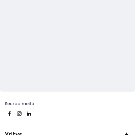
Seuraa meitä
Yritys