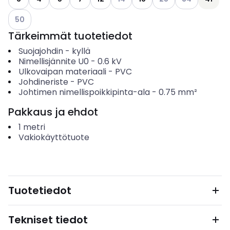
Katso käytettävissä olevat vaihtoehdot
50
Tärkeimmät tuotetiedot
Suojajohdin
-
kyllä
Nimellisjännite U0
-
0.6
kV
Ulkovaipan materiaali
-
PVC
Johdineriste
-
PVC
Johtimen nimellispoikkipinta-ala
-
0.75
mm²
Pakkaus ja ehdot
1
metri
Vakiokäyttötuote
Tuotetiedot
Tekniset tiedot