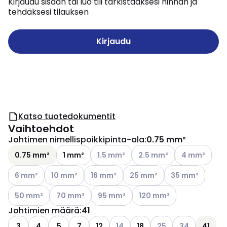
Kirjaudu sisään tai luo tili tarkistaaksesi hinnan ja
tehdäksesi tilauksen
Kirjaudu
Katso tuotedokumentit
Vaihtoehdot
Johtimen nimellispoikkipinta-ala
:
0.75 mm²
Katso käytettävissä olevat vaihtoehdo
Katso käytettävissä oleva
Katso käytettä
0.75 mm²
1 mm²
1.5 mm²
2.5 mm²
4 mm²
Katso käytettävissä olevat vaihtoehdot
Katso käytettävissä olevat vaihtoehdot
Katso käytettävissä olevat vaihtoehdot
Katso käytettävissä olevat v
Katso käytettävis
6 mm²
10 mm²
16 mm²
25 mm²
35 mm²
Katso käytettävissä olevat vaihtoehdot
Katso käytettävissä olevat vaihtoehdot
Katso käytettävissä olevat vaihtoehdo
Katso käytettävissä oleva
50 mm²
70 mm²
95 mm²
120 mm²
Johtimien määrä
:
41
Katso käytettävissä olevat vaiht
Katso käytettävissä 
Katso käytettä
3
4
5
7
12
14
18
25
34
41