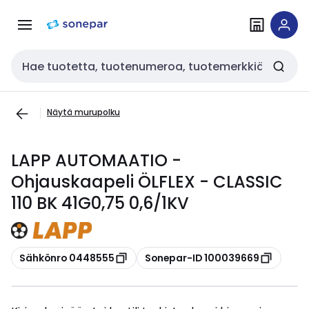
Siirry
Siirry
navigointiin
sisältöön
Haku
Näytä murupolku
LAPP AUTOMAATIO -
Ohjauskaapeli ÖLFLEX - CLASSIC
110 BK 41G0,75 0,6/1KV
Kopioi
Kopioi
Sähkönro 0448555
Sonepar-ID 100039669