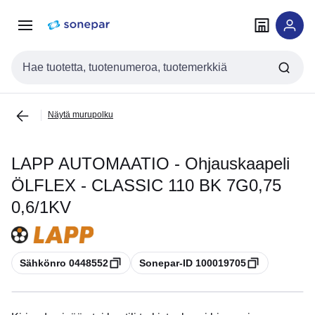
Siirry
Siirry
navigointiin
sisältöön
Haku
Näytä murupolku
LAPP AUTOMAATIO - Ohjauskaapeli
ÖLFLEX - CLASSIC 110 BK 7G0,75
0,6/1KV
Kopioi
Kopioi
Sähkönro 0448552
Sonepar-ID 100019705