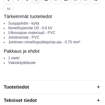
Katso käytettävissä olevat vaihtoehdot
50
Tärkeimmät tuotetiedot
Suojajohdin
-
kyllä
Nimellisjännite U0
-
0.6
kV
Ulkovaipan materiaali
-
PVC
Johdineriste
-
PVC
Johtimen nimellispoikkipinta-ala
-
0.75
mm²
Pakkaus ja ehdot
1
metri
Vakiokäyttötuote
Tuotetiedot
Tekniset tiedot