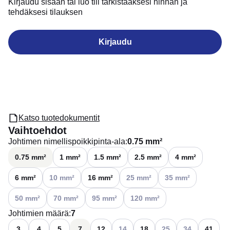
Kirjaudu sisään tai luo tili tarkistaaksesi hinnan ja
tehdäksesi tilauksen
Kirjaudu
Katso tuotedokumentit
Vaihtoehdot
Johtimen nimellispoikkipinta-ala
:
0.75 mm²
0.75 mm²
1 mm²
1.5 mm²
2.5 mm²
4 mm²
Katso käytettävissä olevat vaihtoehdot
Katso käytettävissä olevat vaihto
Katso käytettävissä o
6 mm²
10 mm²
16 mm²
25 mm²
35 mm²
Katso käytettävissä olevat vaihtoehdot
Katso käytettävissä olevat vaihtoehdot
Katso käytettävissä olevat vaihtoehdot
Katso käytettävissä olevat vaiht
50 mm²
70 mm²
95 mm²
120 mm²
Johtimien määrä
:
7
Katso käytettävissä olevat vaihtoehd
Katso käytettävissä ol
Katso käytettävi
3
4
5
7
12
14
18
25
34
41