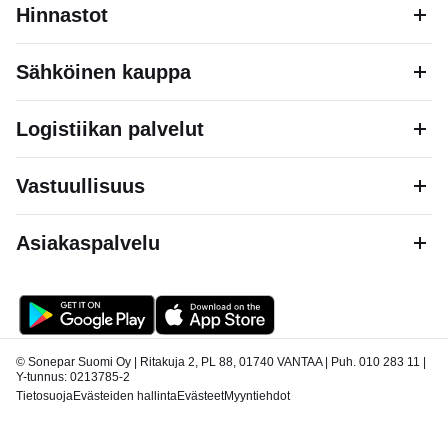
Hinnastot
Sähköinen kauppa
Logistiikan palvelut
Vastuullisuus
Asiakaspalvelu
© Sonepar Suomi Oy | Ritakuja 2, PL 88, 01740 VANTAA | Puh. 010 283 11 |
Y-tunnus: 0213785-2
Tietosuoja
Evästeiden hallinta
Evästeet
Myyntiehdot