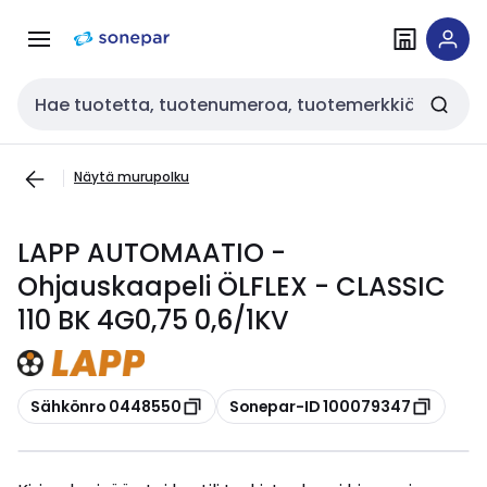
Siirry
Siirry
navigointiin
sisältöön
Haku
Näytä murupolku
LAPP AUTOMAATIO -
Ohjauskaapeli ÖLFLEX - CLASSIC
110 BK 4G0,75 0,6/1KV
Kopioi
Kopioi
Sähkönro 0448550
Sonepar-ID 100079347