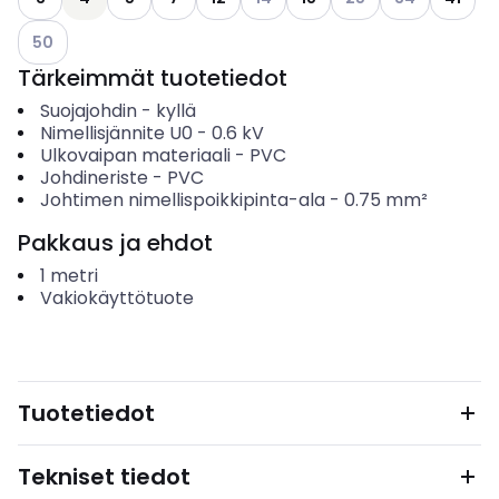
Katso käytettävissä olevat vaihtoehdot
50
Tärkeimmät tuotetiedot
Suojajohdin
-
kyllä
Nimellisjännite U0
-
0.6
kV
Ulkovaipan materiaali
-
PVC
Johdineriste
-
PVC
Johtimen nimellispoikkipinta-ala
-
0.75
mm²
Pakkaus ja ehdot
1
metri
Vakiokäyttötuote
Tuotetiedot
Tekniset tiedot