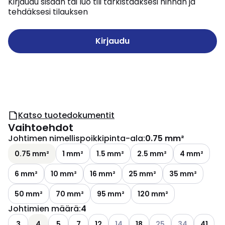
Kirjaudu sisään tai luo tili tarkistaaksesi hinnan ja
tehdäksesi tilauksen
Kirjaudu
Katso tuotedokumentit
Vaihtoehdot
Johtimen nimellispoikkipinta-ala
:
0.75 mm²
0.75 mm²
1 mm²
1.5 mm²
2.5 mm²
4 mm²
6 mm²
10 mm²
16 mm²
25 mm²
35 mm²
50 mm²
70 mm²
95 mm²
120 mm²
Johtimien määrä
:
4
Katso käytettävissä olevat vaiht
Katso käytettävissä 
Katso käytettä
3
4
5
7
12
14
18
25
34
41