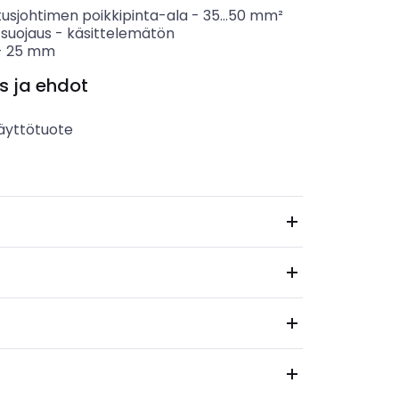
tusjohtimen poikkipinta-ala
-
35...50
mm²
 suojaus
-
käsittelemätön
-
25
mm
s ja ehdot
äyttötuote