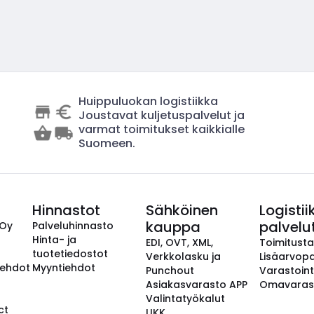
Huippuluokan logistiikka
Joustavat kuljetuspalvelut ja
varmat toimitukset kaikkialle
Suomeen.
Hinnastot
Sähköinen
Logistii
kauppa
palvelu
 Oy
Palveluhinnasto
Hinta- ja
EDI, OVT, XML,
Toimitust
tuotetiedostot
Verkkolasku ja
Lisäarvopa
aehdot
Myyntiehdot
Punchout
Varastoint
Asiakasvarasto APP
Omavaras
Valintatyökalut
ct
UKK