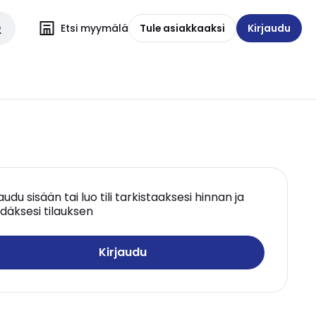
Etsi myymälä
Tule asiakkaaksi
Kirjaudu
jaudu sisään tai luo tili tarkistaaksesi hinnan ja
däksesi tilauksen
Kirjaudu