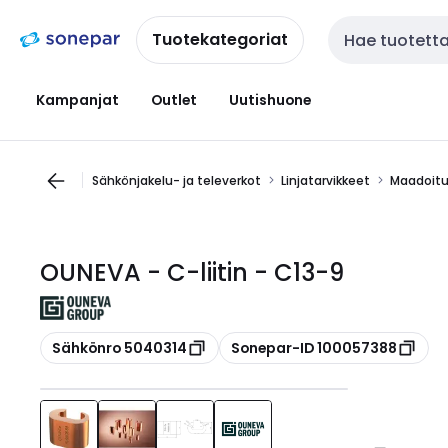
Siirry
Siirry
navigointiin
sisältöön
Tuotekategoriat
Haku
Kampanjat
Outlet
Uutishuone
Sähkönjakelu- ja televerkot
Linjatarvikkeet
Maadoitu
OUNEVA - C-liitin - C13-9
Kopioi
Kopioi
Sähkönro 5040314
Sonepar-ID 100057388