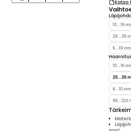
Katso 
Vaihto
Läpijohd
Katso käyt
10...16 
Katso käyt
25...35 
Katso käyt
6...10 m
Haaroitu
Katso käyt
10...16 
25...35 
Katso käyt
6...10 m
Katso käyt
95...120
Tärkei
Materia
Läpijo
mm²