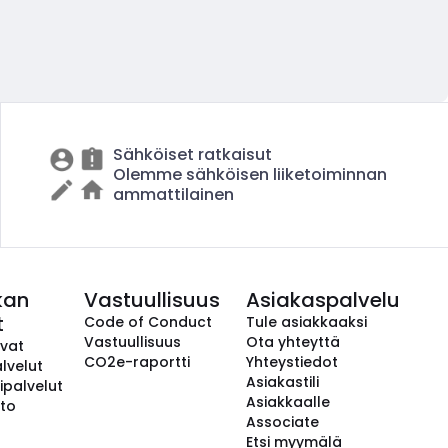
Sähköiset ratkaisut
Olemme sähköisen liiketoiminnan
ammattilainen
kan
Vastuullisuus
Asiakaspalvelu
t
Code of Conduct
Tule asiakkaaksi
Vastuullisuus
Ota yhteyttä
avat
CO2e-raportti
Yhteystiedot
lvelut
Asiakastili
ipalvelut
Asiakkaalle
to
Associate
Etsi myymälä