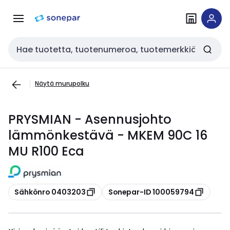
Siirry
Siirry
navigointiin
sisältöön
Haku
Näytä murupolku
PRYSMIAN - Asennusjohto
lämmönkestävä - MKEM 90C 16
MU R100 Eca
Kopioi
Kopioi
Sähkönro 0403203
Sonepar-ID 100059794