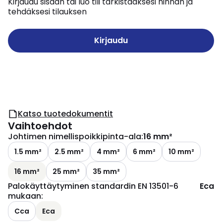
Kirjaudu sisään tai luo tili tarkistaaksesi hinnan ja
tehdäksesi tilauksen
Kirjaudu
Katso tuotedokumentit
Vaihtoehdot
Johtimen nimellispoikkipinta-ala
:
16 mm²
1.5 mm²
2.5 mm²
4 mm²
6 mm²
10 mm²
16 mm²
25 mm²
35 mm²
Palokäyttäytyminen standardin EN 13501-6
Eca
mukaan
:
Cca
Eca