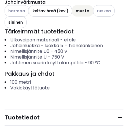
Johdinväri
:
musta
Katso käytettävissä olevat vaihtoehdot
Katso käytettävi
harmaa
keltavihreä (kevi)
musta
ruskea
sininen
Tärkeimmät tuotetiedot
Ulkovaipan materiaali
-
ei ole
Johdinluokka
-
luokka 5 = hienolankainen
Nimellisjännite U0
-
450
V
Nimellisjännite U
-
750
V
Johtimen suurin käyttölämpötila
-
90
°C
Pakkaus ja ehdot
100
metri
Vakiokäyttötuote
Tuotetiedot