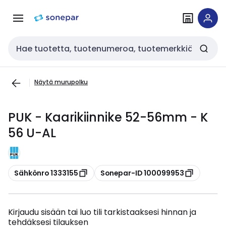
Siirry
Siirry
navigointiin
sisältöön
Haku
Näytä murupolku
PUK - Kaarikiinnike 52-56mm - K
56 U-AL
Kopioi
Kopioi
Sähkönro 1333155
Sonepar-ID 100099953
Kirjaudu sisään tai luo tili tarkistaaksesi hinnan ja
tehdäksesi tilauksen