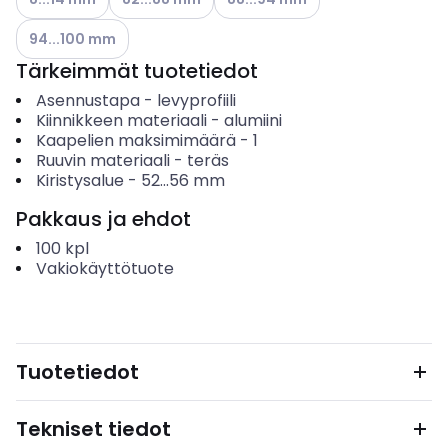
Katso käytettävissä olevat vaihtoehdot
94...100 mm
Tärkeimmät tuotetiedot
Asennustapa
-
levyprofiili
Kiinnikkeen materiaali
-
alumiini
Kaapelien maksimimäärä
-
1
Ruuvin materiaali
-
teräs
Kiristysalue
-
52...56
mm
Pakkaus ja ehdot
100
kpl
Vakiokäyttötuote
Tuotetiedot
Tekniset tiedot