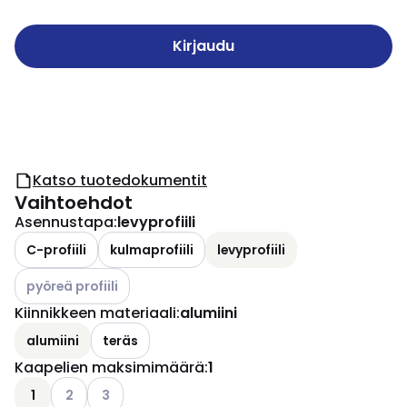
Kirjaudu
Katso tuotedokumentit
Vaihtoehdot
Asennustapa
:
levyprofiili
C-profiili
kulmaprofiili
levyprofiili
Katso käytettävissä olevat vaihtoehdot
pyöreä profiili
Kiinnikkeen materiaali
:
alumiini
alumiini
teräs
Kaapelien maksimimäärä
:
1
Katso käytettävissä olevat vaihtoehdot
Katso käytettävissä olevat vaihtoehdot
1
2
3