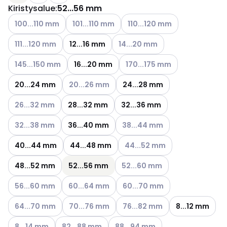
Kiristysalue
:
52...56 mm
Katso käytettävissä olevat vaihtoehdot
Katso käytettävissä olevat vaihtoehdot
Katso käytettävissä olevat v
100...110 mm
101...110 mm
110...120 mm
Katso käytettävissä olevat vaihtoehdot
Katso käytettävissä olevat vaih
111...120 mm
12...16 mm
14...20 mm
Katso käytettävissä olevat vaihtoehdot
Katso käytettävissä olevat va
145...150 mm
16...20 mm
170...175 mm
Katso käytettävissä olevat vaihtoehdot
20...24 mm
20...26 mm
24...28 mm
Katso käytettävissä olevat vaihtoehdot
26...32 mm
28...32 mm
32...36 mm
Katso käytettävissä olevat vaihtoehdot
Katso käytettävissä olevat vai
32...38 mm
36...40 mm
38...44 mm
Katso käytettävissä olevat va
40...44 mm
44...48 mm
44...52 mm
Katso käytettävissä olevat vai
48...52 mm
52...56 mm
52...60 mm
Katso käytettävissä olevat vaihtoehdot
Katso käytettävissä olevat vaihtoehdot
Katso käytettävissä olevat vai
56...60 mm
60...64 mm
60...70 mm
Katso käytettävissä olevat vaihtoehdot
Katso käytettävissä olevat vaihtoehdot
Katso käytettävissä olevat vai
64...70 mm
70...76 mm
76...82 mm
8...12 mm
Katso käytettävissä olevat vaihtoehdot
Katso käytettävissä olevat vaihtoehdot
Katso käytettävissä olevat vaiht
8...14 mm
82...88 mm
88...94 mm