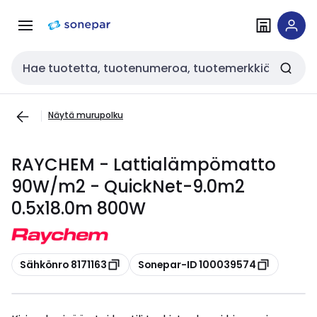
Siirry
Siirry
navigointiin
sisältöön
Haku
Näytä murupolku
RAYCHEM - Lattialämpömatto
90W/m2 - QuickNet-9.0m2
0.5x18.0m 800W
Kopioi
Kopioi
Sähkönro 8171163
Sonepar-ID 100039574