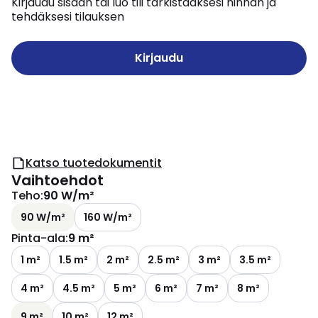
Kirjaudu sisään tai luo tili tarkistaaksesi hinnan ja
tehdäksesi tilauksen
Kirjaudu
Katso tuotedokumentit
Vaihtoehdot
Teho
:
90 W/m²
90 W/m²
160 W/m²
Pinta-ala
:
9 m²
1 m²
1.5 m²
2 m²
2.5 m²
3 m²
3.5 m²
4 m²
4.5 m²
5 m²
6 m²
7 m²
8 m²
9 m²
10 m²
12 m²