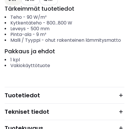
Tärkeimmät tuotetiedot
Teho
-
90
W/m²
Kytkentäteho
-
800...800
W
Leveys
-
500
mm
Pinta-ala
-
9
m²
Malli / Tyyppi
-
ohut rakenteinen lämmitysmatto
Pakkaus ja ehdot
1
kpl
Vakiokäyttötuote
Tuotetiedot
Tekniset tiedot
Tuotekuvaus