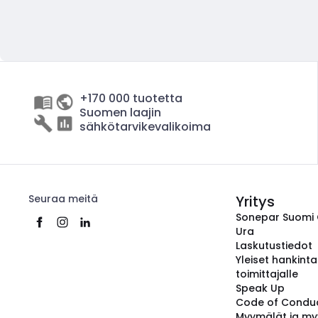
+170 000 tuotetta
Suomen laajin
sähkötarvikevalikoima
Seuraa meitä
Yritys
Sonepar Suomi
Ura
Laskutustiedot
Yleiset hankint
toimittajalle
Speak Up
Code of Condu
Myymälät ja my