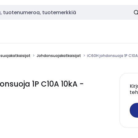
nsuojakatkaisijat
Johdonsuojakatkaisijat
iC60H johdonsuoja 1P C10A 
onsuoja 1P C10A 10kA -
Kir
teh