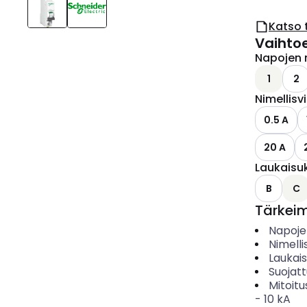
Katso 
Vaihto
Napojen 
1
2
Nimellisv
0.5 A
20 A
Laukaisu
B
C
Tärkei
Napoje
Nimelli
Laukai
Suojat
Mitoitu
-
10
kA