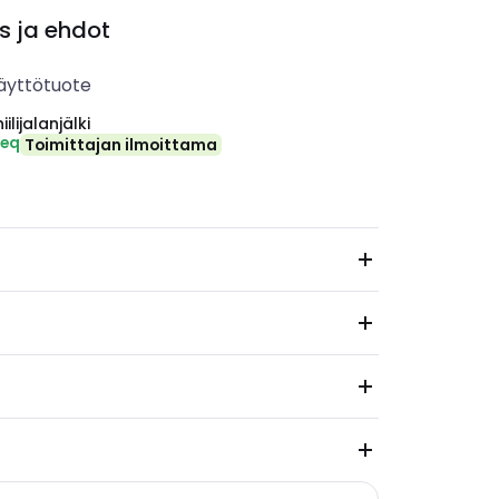
s ja ehdot
äyttötuote
ilijalanjälki
-eq
Toimittajan ilmoittama