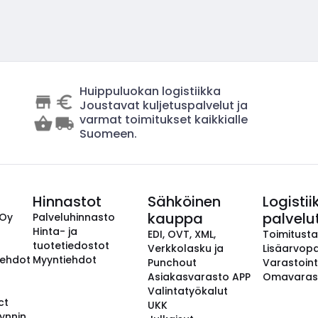
Huippuluokan logistiikka
Joustavat kuljetuspalvelut ja
varmat toimitukset kaikkialle
Suomeen.
Hinnastot
Sähköinen
Logistii
kauppa
palvelu
 Oy
Palveluhinnasto
Hinta- ja
EDI, OVT, XML,
Toimitust
tuotetiedostot
Verkkolasku ja
Lisäarvopa
aehdot
Myyntiehdot
Punchout
Varastoint
Asiakasvarasto APP
Omavaras
Valintatyökalut
ct
UKK
ynnin