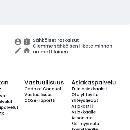
Sähköiset ratkaisut
Olemme sähköisen liiketoiminnan
ammattilainen
kan
Vastuullisuus
Asiakaspalvelu
t
Code of Conduct
Tule asiakkaaksi
Vastuullisuus
Ota yhteyttä
avat
CO2e-raportti
Yhteystiedot
lvelut
Asiakastili
ipalvelut
Asiakkaalle
to
Associate
Etsi myymälä
Toimittajalle