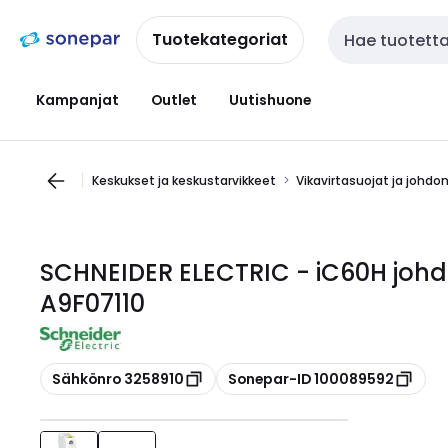
Siirry
Siirry
navigointiin
sisältöön
Tuotekategoriat
Haku
Kampanjat
Outlet
Uutishuone
Keskukset ja keskustarvikkeet
Vikavirtasuojat ja johdo
SCHNEIDER ELECTRIC - iC60H johd
A9F07110
Kopioi
Kopioi
Sähkönro 3258910
Sonepar-ID 100089592