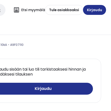
Etsi myymälä
Tule asiakkaaksi
Kirjaudu
10kA - A9F07110
jaudu sisään tai luo tili tarkistaaksesi hinnan ja
däksesi tilauksen
Kirjaudu