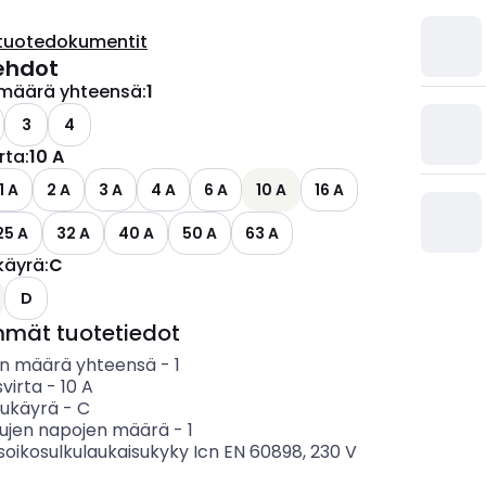
tuotedokumentit
ehdot
määrä yhteensä
:
1
3
4
irta
:
10 A
1 A
2 A
3 A
4 A
6 A
10 A
16 A
25 A
32 A
40 A
50 A
63 A
käyrä
:
C
D
mmät tuotetiedot
n määrä yhteensä
-
1
svirta
-
10
A
sukäyrä
-
C
tujen napojen määrä
-
1
soikosulkulaukaisukyky Icn EN 60898, 230 V