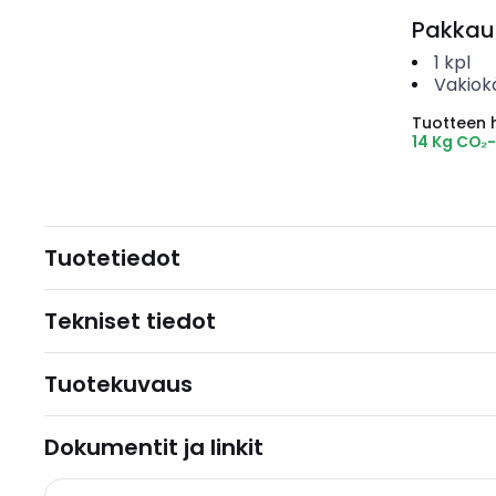
Pakkau
1
kpl
Vakiok
Tuotteen hi
14 Kg CO₂
Tuotetiedot
Tekniset tiedot
Tuotekuvaus
Dokumentit ja linkit