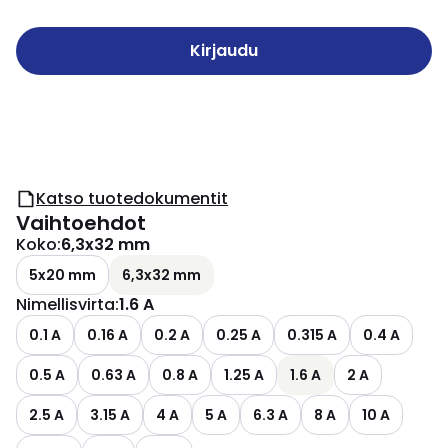
Kirjaudu
Katso tuotedokumentit
Vaihtoehdot
Koko
:
6,3x32 mm
5x20 mm
6,3x32 mm
Nimellisvirta
:
1.6 A
0.1 A
0.16 A
0.2 A
0.25 A
0.315 A
0.4 A
0.5 A
0.63 A
0.8 A
1.25 A
1.6 A
2 A
2.5 A
3.15 A
4 A
5 A
6.3 A
8 A
10 A