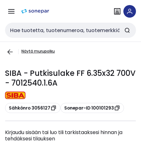
Siirry
Siirry
navigointiin
sisältöön
Haku
Näytä murupolku
SIBA - Putkisulake FF 6.35x32 700V
- 7012540.1.6A
Kopioi
Kopioi
Sähkönro 3056127
Sonepar-ID 100101293
Kirjaudu sisään tai luo tili tarkistaaksesi hinnan ja
tehdäksesi tilauksen