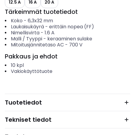
12.5 A
16 A
20 A
Tärkeimmät tuotetiedot
Koko
-
6,3x32 mm
Laukaisukäyrä
-
erittäin nopea (FF)
Nimellisvirta
-
1.6
A
Malli / Tyyppi
-
keraaminen sulake
Mitoitusjännitetaso AC
-
700
V
Pakkaus ja ehdot
10
kpl
Vakiokäyttötuote
Tuotetiedot
Tekniset tiedot