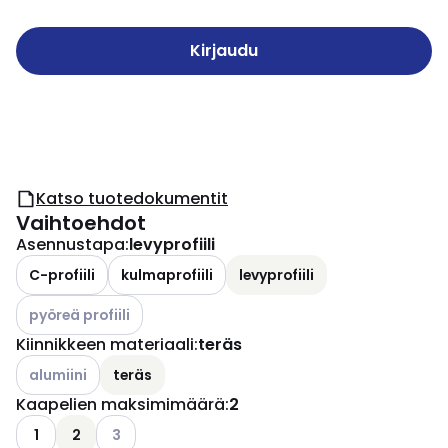
Kirjaudu
Katso tuotedokumentit
Vaihtoehdot
Asennustapa
:
levyprofiili
C-profiili
kulmaprofiili
levyprofiili
Katso käytettävissä olevat vaihtoehdot
pyöreä profiili
Kiinnikkeen materiaali
:
teräs
Katso käytettävissä olevat vaihtoehdot
alumiini
teräs
Kaapelien maksimimäärä
:
2
Katso käytettävissä olevat vaihtoehdot
1
2
3