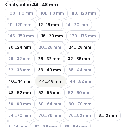
Kiristysalue
:
44...48 mm
Katso käytettävissä olevat vaihtoehdot
Katso käytettävissä olevat vaihtoehdot
Katso käytettävissä olevat v
100...110 mm
101...110 mm
110...120 mm
Katso käytettävissä olevat vaihtoehdot
Katso käytettävissä olevat vaih
111...120 mm
12...16 mm
14...20 mm
Katso käytettävissä olevat vaihtoehdot
Katso käytettävissä olevat va
145...150 mm
16...20 mm
170...175 mm
Katso käytettävissä olevat vaihtoehdot
20...24 mm
20...26 mm
24...28 mm
Katso käytettävissä olevat vaihtoehdot
26...32 mm
28...32 mm
32...36 mm
Katso käytettävissä olevat vaihtoehdot
Katso käytettävissä olevat vai
32...38 mm
36...40 mm
38...44 mm
Katso käytettävissä olevat va
40...44 mm
44...48 mm
44...52 mm
Katso käytettävissä olevat vai
48...52 mm
52...56 mm
52...60 mm
Katso käytettävissä olevat vaihtoehdot
Katso käytettävissä olevat vaihtoehdot
Katso käytettävissä olevat vai
56...60 mm
60...64 mm
60...70 mm
Katso käytettävissä olevat vaihtoehdot
Katso käytettävissä olevat vaihtoehdot
Katso käytettävissä olevat vai
64...70 mm
70...76 mm
76...82 mm
8...12 mm
Katso käytettävissä olevat vaihtoehdot
Katso käytettävissä olevat vaihtoehdot
Katso käytettävissä olevat vaiht
8...14 mm
82...88 mm
88...94 mm