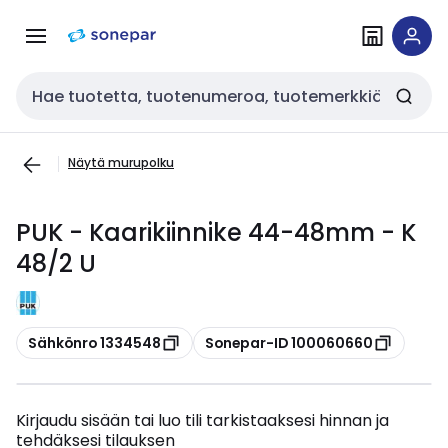
Siirry
Siirry
navigointiin
sisältöön
Haku
Näytä murupolku
PUK - Kaarikiinnike 44-48mm - K
48/2 U
Kopioi
Kopioi
Sähkönro 1334548
Sonepar-ID 100060660
Kirjaudu sisään tai luo tili tarkistaaksesi hinnan ja
tehdäksesi tilauksen