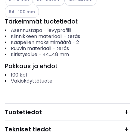
Katso käytettävissä olevat vaihtoehdot
94...100 mm
Tärkeimmät tuotetiedot
Asennustapa
-
levyprofiili
Kiinnikkeen materiaali
-
teräs
Kaapelien maksimimäärä
-
2
Ruuvin materiaali
-
teräs
Kiristysalue
-
44...48
mm
Pakkaus ja ehdot
100
kpl
Vakiokäyttötuote
Tuotetiedot
Tekniset tiedot