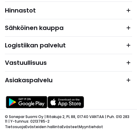
Hinnastot
Sähköinen kauppa
Logistiikan palvelut
Vastuullisuus
Asiakaspalvelu
© Sonepar Suomi Oy | Ritakuja 2, PL 88, 01740 VANTAA | Puh. 010 283
11 | Y-tunnus: 0213785-2
Tietosuoja
Evästeiden hallinta
Evästeet
Myyntiehdot