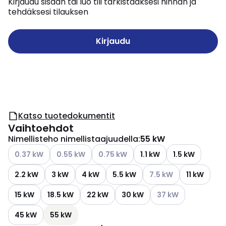
Kirjaudu sisään tai luo tili tarkistaaksesi hinnan ja
tehdäksesi tilauksen
Kirjaudu
Katso tuotedokumentit
Vaihtoehdot
Nimellisteho nimellistaajuudella
:
55 kW
Katso käytettävissä olevat vaihtoehdot
Katso käytettävissä olevat vaihtoehdot
Katso käytettävissä olevat vaihtoehd
0.37 kW
0.55 kW
0.75 kW
1.1 kW
1.5 kW
Katso käytettävissä ol
2.2 kW
3 kW
4 kW
5.5 kW
7.5 kW
11 kW
Katso käytettävissä 
15 kW
18.5 kW
22 kW
30 kW
37 kW
45 kW
55 kW