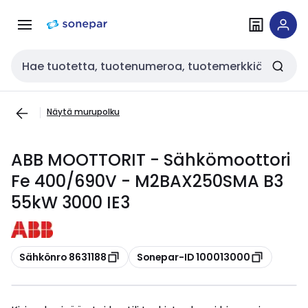
Siirry
Siirry
navigointiin
sisältöön
Haku
Näytä murupolku
ABB MOOTTORIT - Sähkömoottori
Fe 400/690V - M2BAX250SMA B3
55kW 3000 IE3
Kopioi
Kopioi
Sähkönro 8631188
Sonepar-ID 100013000