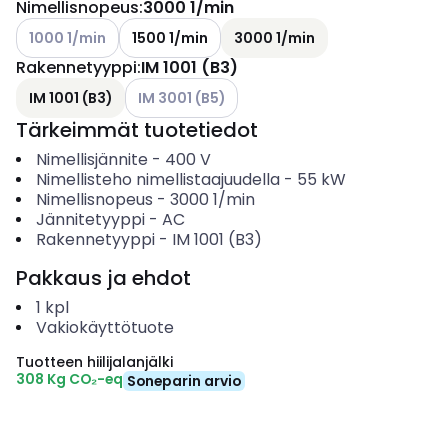
Nimellisnopeus
:
3000 1/min
Katso käytettävissä olevat vaihtoehdot
1000 1/min
1500 1/min
3000 1/min
Rakennetyyppi
:
IM 1001 (B3)
Katso käytettävissä olevat vaihtoehdot
IM 1001 (B3)
IM 3001 (B5)
Tärkeimmät tuotetiedot
Nimellisjännite
-
400
V
Nimellisteho nimellistaajuudella
-
55
kW
Nimellisnopeus
-
3000
1/min
Jännitetyyppi
-
AC
Rakennetyyppi
-
IM 1001 (B3)
Pakkaus ja ehdot
1
kpl
Vakiokäyttötuote
Tuotteen hiilijalanjälki
308 Kg CO₂-eq
Soneparin arvio