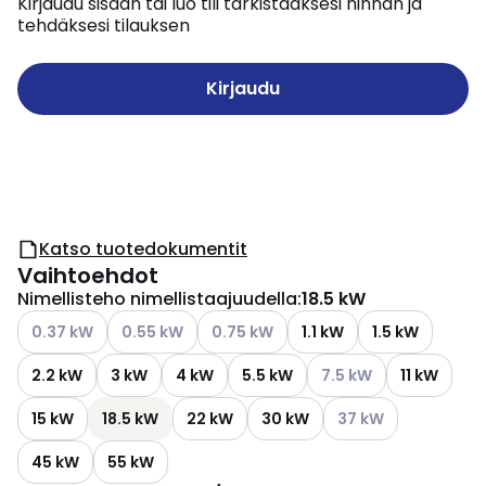
Kirjaudu sisään tai luo tili tarkistaaksesi hinnan ja
tehdäksesi tilauksen
Kirjaudu
Katso tuotedokumentit
Vaihtoehdot
Nimellisteho nimellistaajuudella
:
18.5 kW
Katso käytettävissä olevat vaihtoehdot
Katso käytettävissä olevat vaihtoehdot
Katso käytettävissä olevat vaihtoehd
0.37 kW
0.55 kW
0.75 kW
1.1 kW
1.5 kW
Katso käytettävissä ol
2.2 kW
3 kW
4 kW
5.5 kW
7.5 kW
11 kW
Katso käytettävissä 
15 kW
18.5 kW
22 kW
30 kW
37 kW
45 kW
55 kW