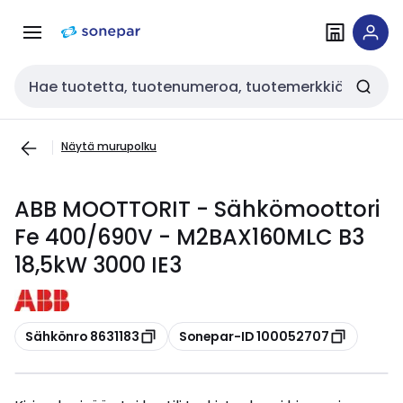
Siirry
Siirry
navigointiin
sisältöön
Haku
Näytä murupolku
ABB MOOTTORIT - Sähkömoottori
Fe 400/690V - M2BAX160MLC B3
18,5kW 3000 IE3
Kopioi
Kopioi
Sähkönro 8631183
Sonepar-ID 100052707