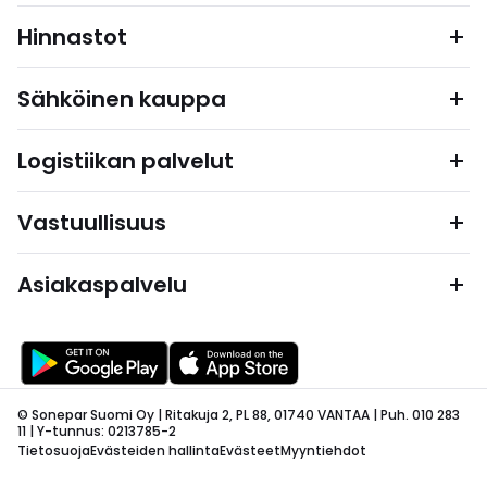
Hinnastot
Sähköinen kauppa
Logistiikan palvelut
Vastuullisuus
Asiakaspalvelu
© Sonepar Suomi Oy | Ritakuja 2, PL 88, 01740 VANTAA | Puh. 010 283
11 | Y-tunnus: 0213785-2
Tietosuoja
Evästeiden hallinta
Evästeet
Myyntiehdot