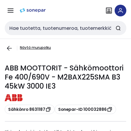
Siirry
Siirry
navigointiin
sisältöön
Haku
Näytä murupolku
ABB MOOTTORIT - Sähkömoottori
Fe 400/690V - M2BAX225SMA B3
45kW 3000 IE3
Kopioi
Kopioi
Sähkönro 8631187
Sonepar-ID 100032886