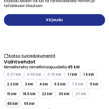
Kirjaudu sisään tai luo tili tarkistaaksesi hinnan ja
tehdäksesi tilauksen
Kirjaudu
Katso tuotedokumentit
Vaihtoehdot
Nimellisteho nimellistaajuudella
:
45 kW
Katso käytettävissä olevat vaihtoehdot
Katso käytettävissä olevat vaihtoehdot
Katso käytettävissä olevat vaihtoehd
0.37 kW
0.55 kW
0.75 kW
1.1 kW
1.5 kW
Katso käytettävissä ol
2.2 kW
3 kW
4 kW
5.5 kW
7.5 kW
11 kW
Katso käytettävissä 
15 kW
18.5 kW
22 kW
30 kW
37 kW
45 kW
55 kW