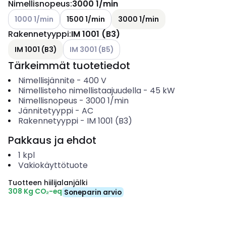
Nimellisnopeus
:
3000 1/min
Katso käytettävissä olevat vaihtoehdot
1000 1/min
1500 1/min
3000 1/min
Rakennetyyppi
:
IM 1001 (B3)
Katso käytettävissä olevat vaihtoehdot
IM 1001 (B3)
IM 3001 (B5)
Tärkeimmät tuotetiedot
Nimellisjännite
-
400
V
Nimellisteho nimellistaajuudella
-
45
kW
Nimellisnopeus
-
3000
1/min
Jännitetyyppi
-
AC
Rakennetyyppi
-
IM 1001 (B3)
Pakkaus ja ehdot
1
kpl
Vakiokäyttötuote
Tuotteen hiilijalanjälki
308 Kg CO₂-eq
Soneparin arvio