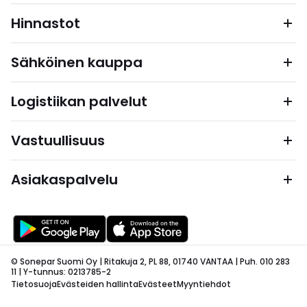
Hinnastot
Sähköinen kauppa
Logistiikan palvelut
Vastuullisuus
Asiakaspalvelu
© Sonepar Suomi Oy | Ritakuja 2, PL 88, 01740 VANTAA | Puh. 010 283
11 | Y-tunnus: 0213785-2
Tietosuoja
Evästeiden hallinta
Evästeet
Myyntiehdot