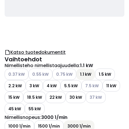
Katso tuotedokumentit
Vaihtoehdot
Nimellisteho nimellistaajuudella
:
1.1 kW
Katso käytettävissä olevat vaihtoehdot
Katso käytettävissä olevat vaihtoehdot
Katso käytettävissä olevat vaihtoehd
0.37 kW
0.55 kW
0.75 kW
1.1 kW
1.5 kW
Katso käytettävissä ol
2.2 kW
3 kW
4 kW
5.5 kW
7.5 kW
11 kW
Katso käytettävissä 
15 kW
18.5 kW
22 kW
30 kW
37 kW
45 kW
55 kW
Nimellisnopeus
:
3000 1/min
1000 1/min
1500 1/min
3000 1/min