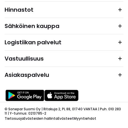
Hinnastot
Sähköinen kauppa
Logistiikan palvelut
Vastuullisuus
Asiakaspalvelu
© Sonepar Suomi Oy | Ritakuja 2, PL 88, 01740 VANTAA | Puh. 010 283
11 | Y-tunnus: 0213785-2
Tietosuoja
Evästeiden hallinta
Evästeet
Myyntiehdot