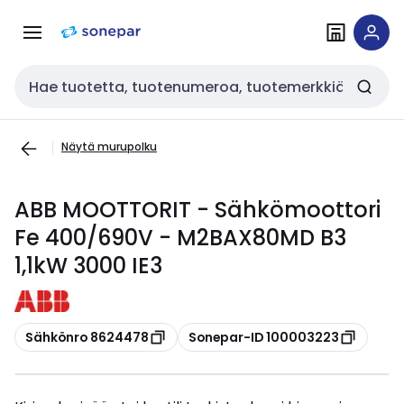
Siirry
Siirry
navigointiin
sisältöön
Haku
Näytä murupolku
ABB MOOTTORIT - Sähkömoottori
Fe 400/690V - M2BAX80MD B3
1,1kW 3000 IE3
Kopioi
Kopioi
Sähkönro 8624478
Sonepar-ID 100003223