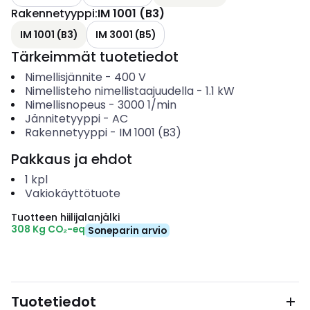
Rakennetyyppi
:
IM 1001 (B3)
IM 1001 (B3)
IM 3001 (B5)
Tärkeimmät tuotetiedot
Nimellisjännite
-
400
V
Nimellisteho nimellistaajuudella
-
1.1
kW
Nimellisnopeus
-
3000
1/min
Jännitetyyppi
-
AC
Rakennetyyppi
-
IM 1001 (B3)
Pakkaus ja ehdot
1
kpl
Vakiokäyttötuote
Tuotteen hiilijalanjälki
308 Kg CO₂-eq
Soneparin arvio
Tuotetiedot