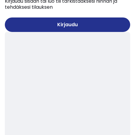
Kirjaudu sisään tai luo tili tarkistaaksesi hinnan ja
tehdäksesi tilauksen
Kirjaudu