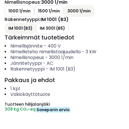
Nimellisnopeus
:
3000 1/min
1000 1/min
1500 1/min
3000 1/min
Rakennetyyppi
:
IM 1001 (B3)
IM 1001 (B3)
IM 3001 (B5)
Tärkeimmät tuotetiedot
Nimellisjännite
-
400
V
Nimellisteho nimellistaajuudella
-
3
kW
Nimellisnopeus
-
3000
1/min
Jännitetyyppi
-
AC
Rakennetyyppi
-
IM 1001 (B3)
Pakkaus ja ehdot
1
kpl
Vakiokäyttötuote
Tuotteen hiilijalanjälki
308 Kg CO₂-eq
Soneparin arvio