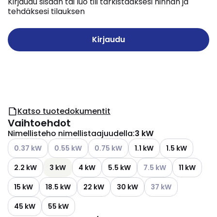
Kirjaudu sisään tai luo tili tarkistaaksesi hinnan ja
tehdäksesi tilauksen
Kirjaudu
Katso tuotedokumentit
Vaihtoehdot
Nimellisteho nimellistaajuudella
:
3 kW
Katso käytettävissä olevat vaihtoehdot
Katso käytettävissä olevat vaihtoehdot
Katso käytettävissä olevat vaihtoehd
0.37 kW
0.55 kW
0.75 kW
1.1 kW
1.5 kW
Katso käytettävissä ol
2.2 kW
3 kW
4 kW
5.5 kW
7.5 kW
11 kW
Katso käytettävissä 
15 kW
18.5 kW
22 kW
30 kW
37 kW
45 kW
55 kW