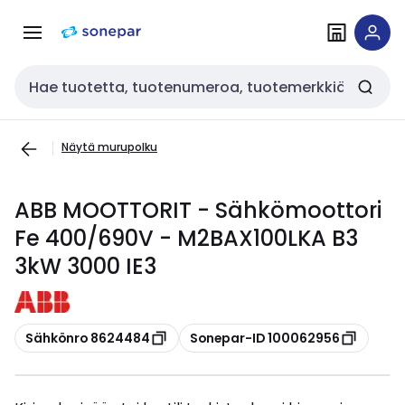
Siirry
Siirry
navigointiin
sisältöön
Haku
Näytä murupolku
ABB MOOTTORIT - Sähkömoottori
Fe 400/690V - M2BAX100LKA B3
3kW 3000 IE3
Kopioi
Kopioi
Sähkönro 8624484
Sonepar-ID 100062956