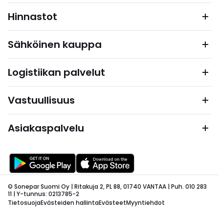
Hinnastot
Sähköinen kauppa
Logistiikan palvelut
Vastuullisuus
Asiakaspalvelu
© Sonepar Suomi Oy | Ritakuja 2, PL 88, 01740 VANTAA | Puh. 010 283
11 | Y-tunnus: 0213785-2
Tietosuoja
Evästeiden hallinta
Evästeet
Myyntiehdot