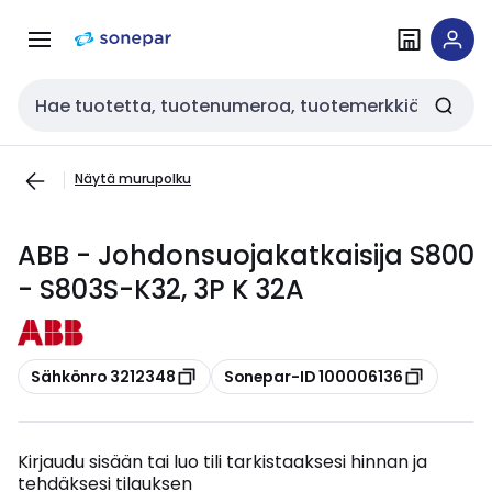
Siirry
Siirry
navigointiin
sisältöön
Haku
Näytä murupolku
ABB - Johdonsuojakatkaisija S800
- S803S-K32, 3P K 32A
Kopioi
Kopioi
Sähkönro 3212348
Sonepar-ID 100006136
Kirjaudu sisään tai luo tili tarkistaaksesi hinnan ja
tehdäksesi tilauksen