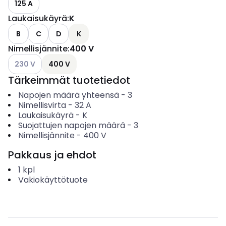
125 A
Laukaisukäyrä
:
K
B
C
D
K
Nimellisjännite
:
400 V
Katso käytettävissä olevat vaihtoehdot
230 V
400 V
Tärkeimmät tuotetiedot
Napojen määrä yhteensä
-
3
Nimellisvirta
-
32
A
Laukaisukäyrä
-
K
Suojattujen napojen määrä
-
3
Nimellisjännite
-
400
V
Pakkaus ja ehdot
1
kpl
Vakiokäyttötuote