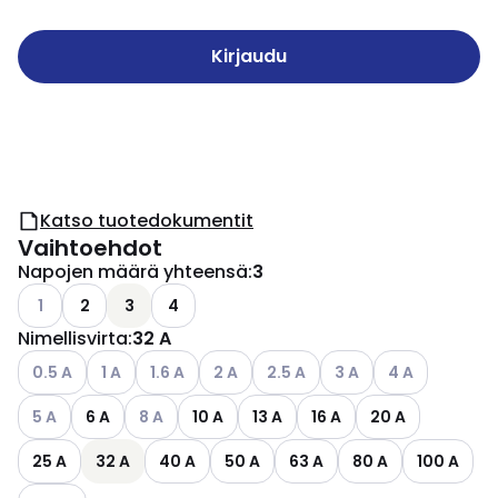
Kirjaudu
Katso tuotedokumentit
Vaihtoehdot
Napojen määrä yhteensä
:
3
Katso käytettävissä olevat vaihtoehdot
1
2
3
4
Nimellisvirta
:
32 A
Katso käytettävissä olevat vaihtoehdot
Katso käytettävissä olevat vaihtoehdot
Katso käytettävissä olevat vaihtoehdot
Katso käytettävissä olevat vaihtoehdo
Katso käytettävissä olevat vai
Katso käytettävissä ol
Katso käytettäv
0.5 A
1 A
1.6 A
2 A
2.5 A
3 A
4 A
Katso käytettävissä olevat vaihtoehdot
Katso käytettävissä olevat vaihtoehdot
5 A
6 A
8 A
10 A
13 A
16 A
20 A
25 A
32 A
40 A
50 A
63 A
80 A
100 A