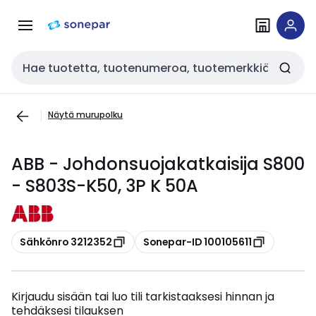
Siirry
Siirry
navigointiin
sisältöön
Haku
Näytä murupolku
ABB - Johdonsuojakatkaisija S800
- S803S-K50, 3P K 50A
Kopioi
Kopioi
Sähkönro 3212352
Sonepar-ID 100105611
Kirjaudu sisään tai luo tili tarkistaaksesi hinnan ja
tehdäksesi tilauksen