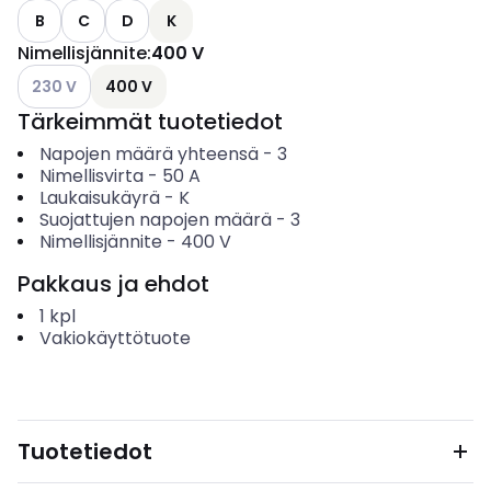
B
C
D
K
Nimellisjännite
:
400 V
Katso käytettävissä olevat vaihtoehdot
230 V
400 V
Tärkeimmät tuotetiedot
Napojen määrä yhteensä
-
3
Nimellisvirta
-
50
A
Laukaisukäyrä
-
K
Suojattujen napojen määrä
-
3
Nimellisjännite
-
400
V
Pakkaus ja ehdot
1
kpl
Vakiokäyttötuote
Tuotetiedot