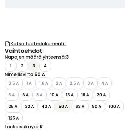
Katso tuotedokumentit
Vaihtoehdot
Napojen määrä yhteensä
:
3
Katso käytettävissä olevat vaihtoehdot
1
2
3
4
Nimellisvirta
:
50 A
Katso käytettävissä olevat vaihtoehdot
Katso käytettävissä olevat vaihtoehdot
Katso käytettävissä olevat vaihtoehdot
Katso käytettävissä olevat vaihtoehdo
Katso käytettävissä olevat vai
Katso käytettävissä ol
Katso käytettäv
0.5 A
1 A
1.6 A
2 A
2.5 A
3 A
4 A
Katso käytettävissä olevat vaihtoehdot
Katso käytettävissä olevat vaihtoehdot
5 A
6 A
8 A
10 A
13 A
16 A
20 A
25 A
32 A
40 A
50 A
63 A
80 A
100 A
125 A
Laukaisukäyrä
:
K