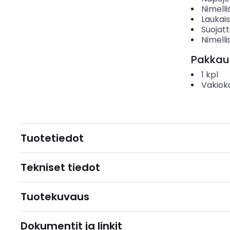
Nimelli
Laukai
Suojat
Nimelli
Pakkau
1
kpl
Vakiok
Tuotetiedot
Tekniset tiedot
Tuotekuvaus
Dokumentit ja linkit