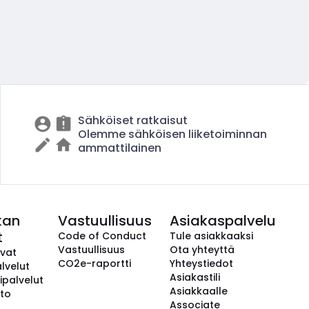
Sähköiset ratkaisut
Olemme sähköisen liiketoiminnan
ammattilainen
kan
Vastuullisuus
Asiakaspalvelu
t
Code of Conduct
Tule asiakkaaksi
Vastuullisuus
Ota yhteyttä
avat
CO2e-raportti
Yhteystiedot
lvelut
Asiakastili
ipalvelut
Asiakkaalle
to
Associate