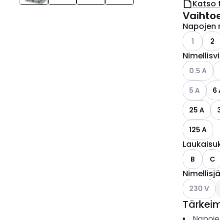
Katso 
Vaihto
Napojen 
Katso käyt
1
2
Nimellisv
Katso käyt
K
0.5 A
Katso käyt
5 A
6 
25 A
125 A
Laukaisu
B
C
Nimellisj
Katso käyt
230 V
Tärkei
Napoje