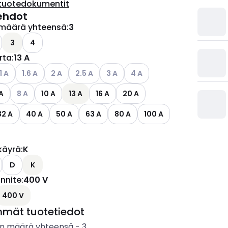
tuotedokumentit
ehdot
määrä yhteensä
:
3
ettävissä olevat vaihtoehdot
3
4
irta
:
13 A
ettävissä olevat vaihtoehdot
atso käytettävissä olevat vaihtoehdot
Katso käytettävissä olevat vaihtoehdot
Katso käytettävissä olevat vaihtoehdot
Katso käytettävissä olevat vaihtoehdot
Katso käytettävissä olevat vaihtoe
Katso käytettävissä olevat v
1 A
1.6 A
2 A
2.5 A
3 A
4 A
ettävissä olevat vaihtoehdot
Katso käytettävissä olevat vaihtoehdot
A
8 A
10 A
13 A
16 A
20 A
32 A
40 A
50 A
63 A
80 A
100 A
käyrä
:
K
D
K
ännite
:
400 V
ettävissä olevat vaihtoehdot
400 V
mmät tuotetiedot
n määrä yhteensä
-
3