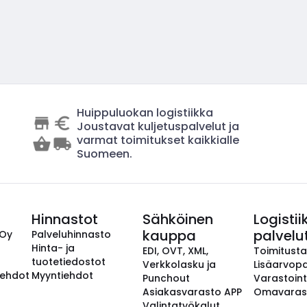
Huippuluokan logistiikka
Joustavat kuljetuspalvelut ja
varmat toimitukset kaikkialle
Suomeen.
Hinnastot
Sähköinen
Logistii
kauppa
palvelu
 Oy
Palveluhinnasto
Hinta- ja
EDI, OVT, XML,
Toimitust
tuotetiedostot
Verkkolasku ja
Lisäarvopa
aehdot
Myyntiehdot
Punchout
Varastoint
Asiakasvarasto APP
Omavaras
Valintatyökalut