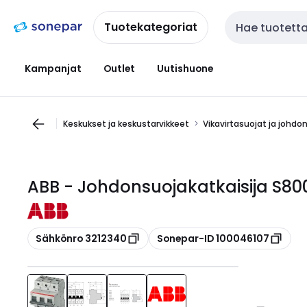
Siirry
Siirry
navigointiin
sisältöön
Tuotekategoriat
Haku
Kampanjat
Outlet
Uutishuone
Keskukset ja keskustarvikkeet
Vikavirtasuojat ja johdo
ABB - Johdonsuojakatkaisija S800
Kopioi
Kopioi
Sähkönro 3212340
Sonepar-ID 100046107