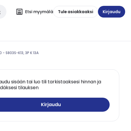
Etsi myymälä
Tule asiakkaaksi
Kirjaudu
 - S803S-K13, 3P K 13A
jaudu sisään tai luo tili tarkistaaksesi hinnan ja
däksesi tilauksen
Kirjaudu