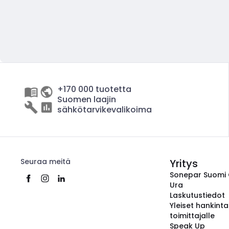
+170 000 tuotetta
Suomen laajin
sähkötarvikevalikoima
Seuraa meitä
Yritys
Sonepar Suomi
Ura
Laskutustiedot
Yleiset hankint
toimittajalle
Speak Up