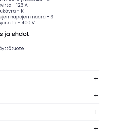
svirta
-
125
A
sukäyrä
-
K
tujen napojen määrä
-
3
sjännite
-
400
V
s ja ehdot
äyttötuote