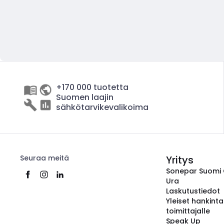
+170 000 tuotetta
Suomen laajin
sähkötarvikevalikoima
Seuraa meitä
Yritys
Sonepar Suomi
Ura
Laskutustiedot
Yleiset hankint
toimittajalle
Speak Up