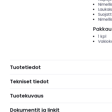
Nimelli
Laukai
Suojat
Nimelli
Pakkau
1
kpl
Vakiok
Tuotetiedot
Tekniset tiedot
Tuotekuvaus
Dokumentit ja linkit