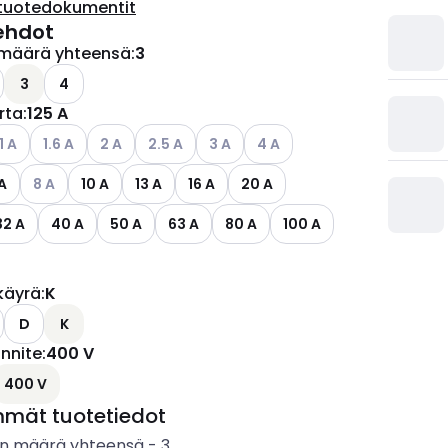
tuotedokumentit
ehdot
määrä yhteensä
:
3
ettävissä olevat vaihtoehdot
3
4
irta
:
125 A
ettävissä olevat vaihtoehdot
atso käytettävissä olevat vaihtoehdot
Katso käytettävissä olevat vaihtoehdot
Katso käytettävissä olevat vaihtoehdot
Katso käytettävissä olevat vaihtoehdot
Katso käytettävissä olevat vaihtoe
Katso käytettävissä olevat v
1 A
1.6 A
2 A
2.5 A
3 A
4 A
ettävissä olevat vaihtoehdot
Katso käytettävissä olevat vaihtoehdot
A
8 A
10 A
13 A
16 A
20 A
32 A
40 A
50 A
63 A
80 A
100 A
käyrä
:
K
D
K
ännite
:
400 V
ettävissä olevat vaihtoehdot
400 V
mmät tuotetiedot
n määrä yhteensä
-
3