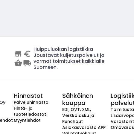
Huippuluokan logistiikka
Joustavat kuljetuspalvelut ja
varmat toimitukset kaikkialle
Suomeen.
Hinnastot
Sähköinen
Logistii
kauppa
palvelu
 Oy
Palveluhinnasto
Hinta- ja
EDI, OVT, XML,
Toimitust
tuotetiedostot
Verkkolasku ja
Lisäarvopa
aehdot
Myyntiehdot
Punchout
Varastoint
Asiakasvarasto APP
Omavaras
Valintatyökalut