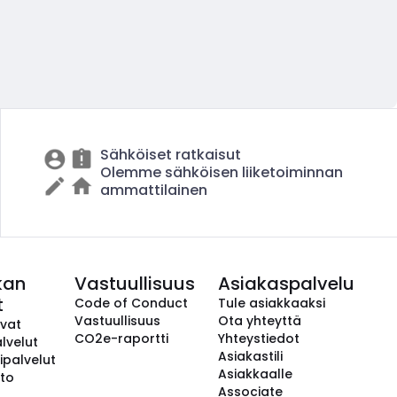
Sähköiset ratkaisut
Olemme sähköisen liiketoiminnan
ammattilainen
kan
Vastuullisuus
Asiakaspalvelu
t
Code of Conduct
Tule asiakkaaksi
Vastuullisuus
Ota yhteyttä
avat
CO2e-raportti
Yhteystiedot
lvelut
Asiakastili
ipalvelut
Asiakkaalle
to
Associate