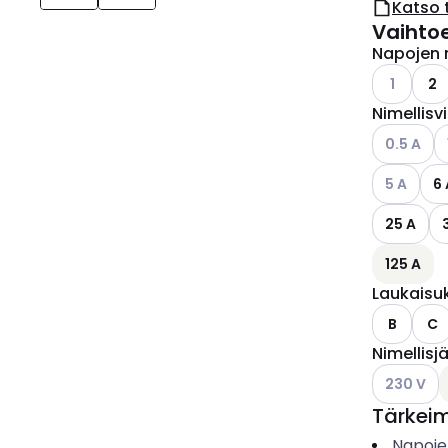
Katso 
Vaihto
Napojen 
Katso käyt
1
2
Nimellisv
Katso käyt
K
0.5 A
Katso käyt
5 A
6 
25 A
125 A
Laukaisu
B
C
Nimellisj
Katso käyt
230 V
Tärkei
Napoje