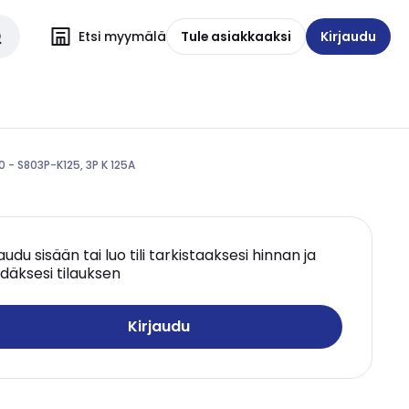
Etsi myymälä
Tule asiakkaaksi
Kirjaudu
 - S803P-K125, 3P K 125A
jaudu sisään tai luo tili tarkistaaksesi hinnan ja
däksesi tilauksen
Kirjaudu