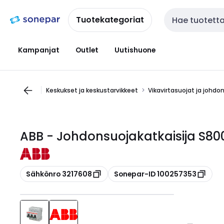
Siirry
Siirry
navigointiin
sisältöön
Tuotekategoriat
Haku
Kampanjat
Outlet
Uutishuone
Keskukset ja keskustarvikkeet
Vikavirtasuojat ja johdo
ABB - Johdonsuojakatkaisija S800
Kopioi
Kopioi
Sähkönro 3217608
Sonepar-ID 100257353