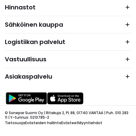
Hinnastot
Sähköinen kauppa
Logistiikan palvelut
Vastuullisuus
Asiakaspalvelu
© Sonepar Suomi Oy | Ritakuja 2, PL 88, 01740 VANTAA | Puh. 010 283
11 | Y-tunnus: 0213785-2
Tietosuoja
Evästeiden hallinta
Evästeet
Myyntiehdot