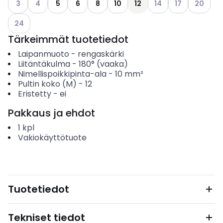
3
4
5
6
8
10
12
14
17
20
Katso käytettävissä olevat vaihtoehdot
24
Tärkeimmät tuotetiedot
Laipanmuoto
-
rengaskärki
Liitäntäkulma
-
180° (vaaka)
Nimellispoikkipinta-ala
-
10
mm²
Pultin koko (M)
-
12
Eristetty
-
ei
Pakkaus ja ehdot
1
kpl
Vakiokäyttötuote
Tuotetiedot
Tekniset tiedot