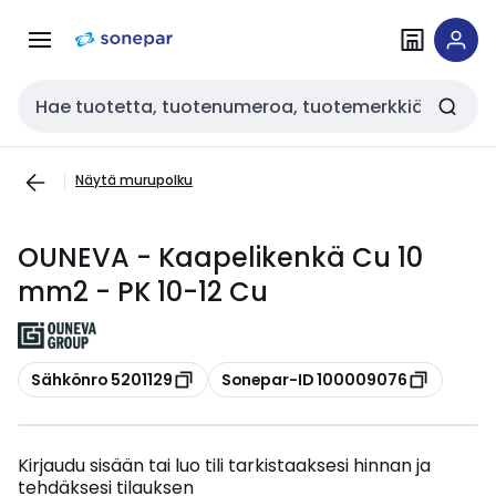
Siirry
Siirry
navigointiin
sisältöön
Haku
Näytä murupolku
OUNEVA - Kaapelikenkä Cu 10
mm2 - PK 10-12 Cu
Kopioi
Kopioi
Sähkönro 5201129
Sonepar-ID 100009076
Kirjaudu sisään tai luo tili tarkistaaksesi hinnan ja
tehdäksesi tilauksen