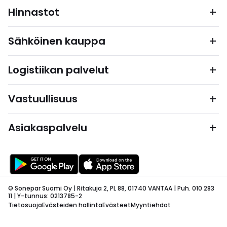
Hinnastot
Sähköinen kauppa
Logistiikan palvelut
Vastuullisuus
Asiakaspalvelu
© Sonepar Suomi Oy | Ritakuja 2, PL 88, 01740 VANTAA | Puh. 010 283
11 | Y-tunnus: 0213785-2
Tietosuoja
Evästeiden hallinta
Evästeet
Myyntiehdot