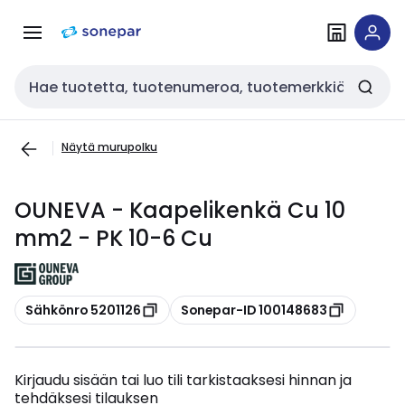
Siirry
Siirry
navigointiin
sisältöön
Haku
Näytä murupolku
OUNEVA - Kaapelikenkä Cu 10
mm2 - PK 10-6 Cu
Kopioi
Kopioi
Sähkönro 5201126
Sonepar-ID 100148683
Kirjaudu sisään tai luo tili tarkistaaksesi hinnan ja
tehdäksesi tilauksen