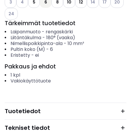
3
4
5
6
8
10
12
14
17
20
Katso käytettävissä olevat vaihtoehdot
24
Tärkeimmät tuotetiedot
Laipanmuoto
-
rengaskärki
Liitäntäkulma
-
180° (vaaka)
Nimellispoikkipinta-ala
-
10
mm²
Pultin koko (M)
-
6
Eristetty
-
ei
Pakkaus ja ehdot
1
kpl
Vakiokäyttötuote
Tuotetiedot
Tekniset tiedot