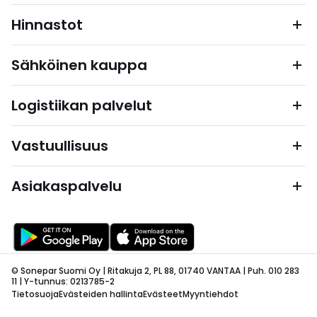
Hinnastot
Sähköinen kauppa
Logistiikan palvelut
Vastuullisuus
Asiakaspalvelu
© Sonepar Suomi Oy | Ritakuja 2, PL 88, 01740 VANTAA | Puh. 010 283
11 | Y-tunnus: 0213785-2
Tietosuoja
Evästeiden hallinta
Evästeet
Myyntiehdot