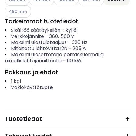
Katso käytettävissä olevat vaihtoehdot
480 mm
Tärkeimmät tuotetiedot
Sisältää säätöyksilön
-
kyllä
Verkkojännite
-
380...500
V
Maksimi ulostulotaajuus
-
320
Hz
Mitoitettu lähtövirta I2N
-
205
A
Maksimi ulosottoteho porraskuormalla,
nimellislähtöjännitteellä
-
110
kW
Pakkaus ja ehdot
1
kpl
Vakiokäyttötuote
Tuotetiedot