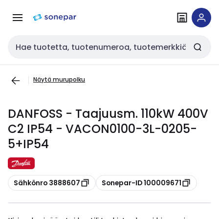
Siirry
Siirry
navigointiin
sisältöön
Haku
Näytä murupolku
DANFOSS - Taajuusm. 110kW 400V
C2 IP54 - VACON0100-3L-0205-
5+IP54
Kopioi
Kopioi
Sähkönro 3888607
Sonepar-ID 100009671