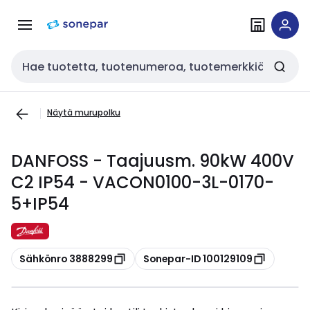
Siirry
Siirry
navigointiin
sisältöön
Haku
Näytä murupolku
DANFOSS - Taajuusm. 90kW 400V
C2 IP54 - VACON0100-3L-0170-
5+IP54
Kopioi
Kopioi
Sähkönro 3888299
Sonepar-ID 100129109