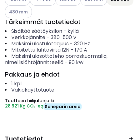
Katso käytettävissä olevat vaihtoehdot
480 mm
Tärkeimmät tuotetiedot
Sisältää säätöyksilön
-
kyllä
Verkkojännite
-
380...500
V
Maksimi ulostulotaajuus
-
320
Hz
Mitoitettu lähtövirta I2N
-
170
A
Maksimi ulosottoteho porraskuormalla,
nimellislähtöjännitteellä
-
90
kW
Pakkaus ja ehdot
1
kpl
Vakiokäyttötuote
Tuotteen hiilijalanjälki
28 921 Kg CO₂-eq
Soneparin arvio
Tuotetiedot