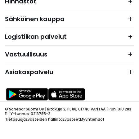
Hinnastot
Sähköinen kauppa
Logistiikan palvelut
Vastuullisuus
Asiakaspalvelu
© Sonepar Suomi Oy | Ritakuja 2, PL 88, 01740 VANTAA | Puh. 010 283
11 | Y-tunnus: 0213785-2
Tietosuoja
Evästeiden hallinta
Evästeet
Myyntiehdot