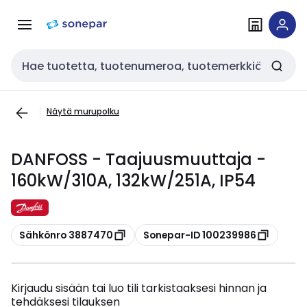
Siirry
Siirry
navigointiin
sisältöön
Haku
Näytä murupolku
DANFOSS - Taajuusmuuttaja -
160kW/310A, 132kW/251A, IP54
Kopioi
Kopioi
Sähkönro 3887470
Sonepar-ID 100239986
Kirjaudu sisään tai luo tili tarkistaaksesi hinnan ja
tehdäksesi tilauksen