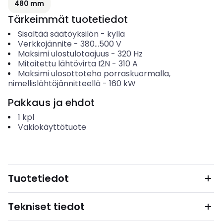
480 mm
Tärkeimmät tuotetiedot
Sisältää säätöyksilön
-
kyllä
Verkkojännite
-
380...500
V
Maksimi ulostulotaajuus
-
320
Hz
Mitoitettu lähtövirta I2N
-
310
A
Maksimi ulosottoteho porraskuormalla,
nimellislähtöjännitteellä
-
160
kW
Pakkaus ja ehdot
1
kpl
Vakiokäyttötuote
Tuotetiedot
Tekniset tiedot