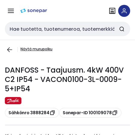
Siirry
Siirry
navigointiin
sisältöön
Haku
Näytä murupolku
DANFOSS - Taajuusm. 4kW 400V
C2 IP54 - VACON0100-3L-0009-
5+IP54
Kopioi
Kopioi
Sähkönro 3888284
Sonepar-ID 100109078