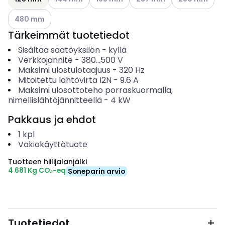
Katso käytettävissä olevat vaihtoehdot
480 mm
Tärkeimmät tuotetiedot
Sisältää säätöyksilön
-
kyllä
Verkkojännite
-
380...500
V
Maksimi ulostulotaajuus
-
320
Hz
Mitoitettu lähtövirta I2N
-
9.6
A
Maksimi ulosottoteho porraskuormalla,
nimellislähtöjännitteellä
-
4
kW
Pakkaus ja ehdot
1
kpl
Vakiokäyttötuote
Tuotteen hiilijalanjälki
4 681 Kg CO₂-eq
Soneparin arvio
Tuotetiedot