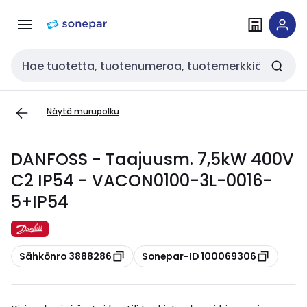
Siirry
Siirry
navigointiin
sisältöön
Haku
Näytä murupolku
DANFOSS - Taajuusm. 7,5kW 400V
C2 IP54 - VACON0100-3L-0016-
5+IP54
Kopioi
Kopioi
Sähkönro 3888286
Sonepar-ID 100069306