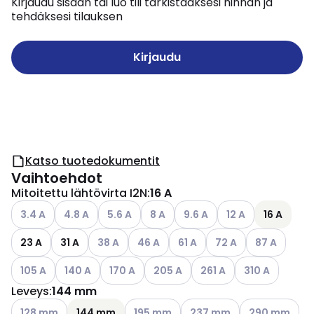
Kirjaudu sisään tai luo tili tarkistaaksesi hinnan ja
tehdäksesi tilauksen
Kirjaudu
Katso tuotedokumentit
Vaihtoehdot
Mitoitettu lähtövirta I2N
:
16 A
Katso käytettävissä olevat vaihtoehdot
Katso käytettävissä olevat vaihtoehdot
Katso käytettävissä olevat vaihtoehdot
Katso käytettävissä olevat vaihtoe
Katso käytettävissä olevat 
Katso käytettävissä
3.4 A
4.8 A
5.6 A
8 A
9.6 A
12 A
16 A
Katso käytettävissä olevat vaihtoehdot
Katso käytettävissä olevat vaihtoehd
Katso käytettävissä olevat v
Katso käytettävissä o
Katso käytett
23 A
31 A
38 A
46 A
61 A
72 A
87 A
Katso käytettävissä olevat vaihtoehdot
Katso käytettävissä olevat vaihtoehdot
Katso käytettävissä olevat vaihtoehdot
Katso käytettävissä olevat vaihto
Katso käytettävissä olev
Katso käytettäv
105 A
140 A
170 A
205 A
261 A
310 A
Leveys
:
144 mm
Katso käytettävissä olevat vaihtoehdot
Katso käytettävissä olevat vaihtoehdo
Katso käytettävissä olevat
Katso käytettä
128 mm
144 mm
195 mm
237 mm
290 mm