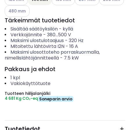
Katso käytettävissä olevat vaihtoehdot
480 mm
Tärkeimmät tuotetiedot
Sisältää säätöyksilön
-
kyllä
Verkkojännite
-
380...500
V
Maksimi ulostulotaajuus
-
320
Hz
Mitoitettu lähtövirta I2N
-
16
A
Maksimi ulosottoteho porraskuormalla,
nimellislähtöjännitteellä
-
7.5
kW
Pakkaus ja ehdot
1
kpl
Vakiokäyttötuote
Tuotteen hiilijalanjälki
4 681 Kg CO₂-eq
Soneparin arvio
Tuotetiedot